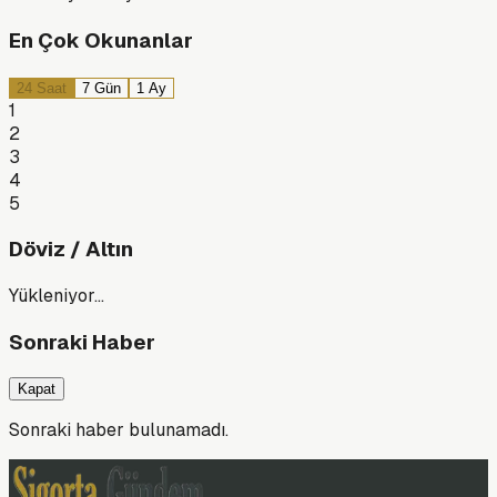
En Çok Okunanlar
24 Saat
7 Gün
1 Ay
1
2
3
4
5
Döviz / Altın
Yükleniyor…
Sonraki Haber
Kapat
Sonraki haber bulunamadı.