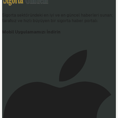
Sigorta sektöründeki en iyi ve en güncel haberleri sunan;
tarafsız ve hızlı büyüyen bir sigorta haber portalı.
Mobil Uygulamamızı İndirin