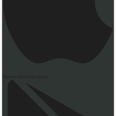
Hemen İndirin
App Store