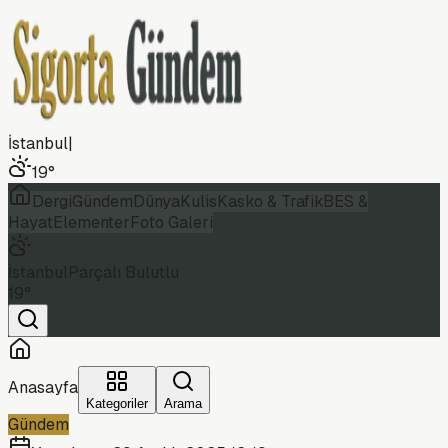
İstanbul
|
19
°
Dergi
Gündem
Dünya
Kulis
Kasko & Trafik
BES &
Hayat
Elementer
Foto Galeri
İstanbul
Parçalı Bulutlu
19
°
Anasayfa
Kategoriler
Arama
Gündem