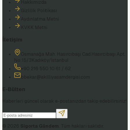
Hakkımızda
Gizlilik Politikası
Aydınlatma Metni
KVKK Metni
İletişim
Osmanağa Mah. Hasırcıbaşı Cad.
Hasırcıbaşı Apt.
No:15/3
Kadıköy/İstanbul
+90 216 550 10 61 / 62
bbekar@akilliyasamdergisi.com
E-Bülten
Haberleri güncel olarak e-postanızdan takip edebilirsiniz!
©
2026
Sigorta Gündem
. Tüm hakları saklıdır.