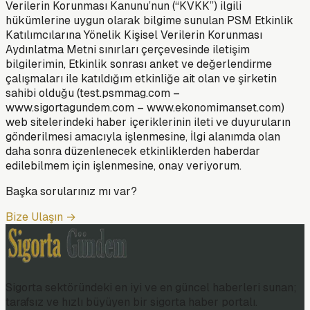
Verilerin Korunması Kanunu’nun (“KVKK”) ilgili
hükümlerine uygun olarak bilgime sunulan PSM Etkinlik
Katılımcılarına Yönelik Kişisel Verilerin Korunması
Aydınlatma Metni sınırları çerçevesinde iletişim
bilgilerimin, Etkinlik sonrası anket ve değerlendirme
çalışmaları ile katıldığım etkinliğe ait olan ve şirketin
sahibi olduğu (test.psmmag.com –
www.sigortagundem.com – www.ekonomimanset.com)
web sitelerindeki haber içeriklerinin ileti ve duyuruların
gönderilmesi amacıyla işlenmesine, İlgi alanımda olan
daha sonra düzenlenecek etkinliklerden haberdar
edilebilmem için işlenmesine, onay veriyorum.
Başka sorularınız mı var?
Bize Ulaşın →
Sigorta sektöründeki en iyi ve en güncel haberleri sunan;
tarafsız ve hızlı büyüyen bir sigorta haber portalı.