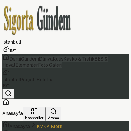
İstanbul
|
19
°
Dergi
Gündem
Dünya
Kulis
Kasko & Trafik
BES &
Hayat
Elementer
Foto Galeri
İstanbul
Parçalı Bulutlu
19
°
Anasayfa
Kategoriler
Arama
Anasayfa
KVKK Metni