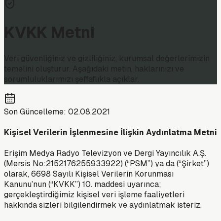
KVKK Metni
Veri güvenliğiniz ve gizliliğiniz, kurumsal değerlerimizin
temelini oluşturur. Aşağıdaki metin, haklarınızı ve
sorumluluklarımızı şeffaflıkla açıklar.
Son Güncelleme: 02.08.2021
Kişisel Verilerin İşlenmesine İlişkin Aydınlatma Metni
Erişim Medya Radyo Televizyon ve Dergi Yayıncılık A.Ş.
(Mersis No:2152176255933922) (“PSM”) ya da (“Şirket”)
olarak, 6698 Sayılı Kişisel Verilerin Korunması
Kanunu’nun (“KVKK”) 10. maddesi uyarınca;
gerçekleştirdiğimiz kişisel veri işleme faaliyetleri
hakkında sizleri bilgilendirmek ve aydınlatmak isteriz.