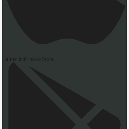
Hemen İndirin
App Store