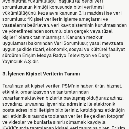
Aydınlatma Yükümlülüğü” başlıklı (a) bendi veri
sorumlusunun kimliği konusunda bilgi verilmesi
yükümlülüğünü, keza aynı kanunun 3.1.ı maddesi ise veri
sorumlusu: “Kişisel verilerin işleme amaçlarını ve
vasıtalarını belirleyen, veri kayıt sisteminin kurulmasından
ve yönetilmesinden sorumlu olan gerçek veya tüzel
kişiler” olarak tanımlanmıştır. Kanunun mezkur
uygulaması bakımından Veri Sorumlusu; yasal mevzuata
uygun şekilde ticari, ekonomik, sosyal ve kültürel faaliyet
sürdüren Erişim Medya Radyo Televizyon ve Dergi
Yayıncılık A.Ş.’dir.
3. İşlenen Kişisel Verilerin Tanımı
Tarafınıza ait kişisel veriler, PSM’nin haber, ürün, hizmet,
etkinlik, organizasyon ve tanıtımlarından
yararlanmaktayken bizlerle paylaşmış olduğunuz adınız,
soyadınız, unvanınız, işyeriniz, adresiniz ile elektronik
posta adresi gibi iletişim bilgileriniz, katıldığınız etkinliğin
adı, etkinlik sırasında toplanan veriler ile çekilen fotoğraf
ve videolar ve bunlarla sınırlı olmamak kaydıyla
KVKK’nunda tanımlanan kişisel veri tanımına giren, Erişim