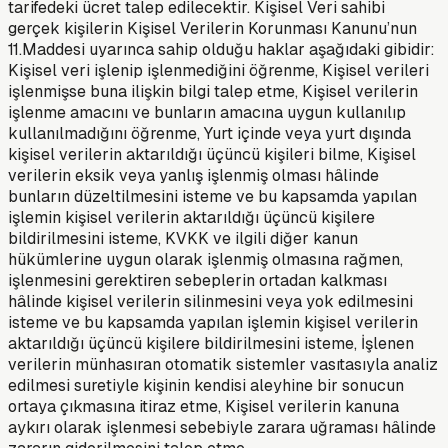
tarifedeki ücret talep edilecektir. Kişisel Veri sahibi
gerçek kişilerin Kişisel Verilerin Korunması Kanunu’nun
11.Maddesi uyarınca sahip olduğu haklar aşağıdaki gibidir:
Kişisel veri işlenip işlenmediğini öğrenme, Kişisel verileri
işlenmişse buna ilişkin bilgi talep etme, Kişisel verilerin
işlenme amacını ve bunların amacına uygun kullanılıp
kullanılmadığını öğrenme, Yurt içinde veya yurt dışında
kişisel verilerin aktarıldığı üçüncü kişileri bilme, Kişisel
verilerin eksik veya yanlış işlenmiş olması hâlinde
bunların düzeltilmesini isteme ve bu kapsamda yapılan
işlemin kişisel verilerin aktarıldığı üçüncü kişilere
bildirilmesini isteme, KVKK ve ilgili diğer kanun
hükümlerine uygun olarak işlenmiş olmasına rağmen,
işlenmesini gerektiren sebeplerin ortadan kalkması
hâlinde kişisel verilerin silinmesini veya yok edilmesini
isteme ve bu kapsamda yapılan işlemin kişisel verilerin
aktarıldığı üçüncü kişilere bildirilmesini isteme, İşlenen
verilerin münhasıran otomatik sistemler vasıtasıyla analiz
edilmesi suretiyle kişinin kendisi aleyhine bir sonucun
ortaya çıkmasına itiraz etme, Kişisel verilerin kanuna
aykırı olarak işlenmesi sebebiyle zarara uğraması hâlinde