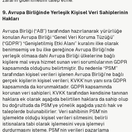
zararın giderilmesini talep etme.
9. Avrupa Birliğinde Yerleşik Kişisel Veri Sahiplerinin
Hakları
Avrupa Birliği (“AB”) tarafından hazırlanarak yürürlüğe
konulan Avrupa Birliği “Genel Veri Koruma Tüzüğü”
(“GDPR”) “Genişletilmiş Etki Alanı” kuralını ilke olarak
benimsemiş ve bu ilke gereğince Avrupa Birliği’nde
yerleşik olmasa dahi Avrupa Birliği ülkelerine bağlı
kişilere mal veya hizmet sunan veri sorumlularının GDPR
kapsamında olduğunu belirtmiştir. Bu nedenle “PSM”
tarafından kişisel verileri işlenen Avrupa Birliği’ne bağlı
gerçek kişilerin kişisel verileri, KVKK’nun yanı sıra GDPR
kapsamında da korunmaktadır. GDPR kapsamında
korunan veri sahipleri, KVKK tarafından kendisine tanınan
haklara ek olarak aşağıda belirtilen haklara da sahip olup
bu doğrultuda da PSM’ye yönelik aşağıda yazılı hak ve
taleplerde bulunabilirler: Veri sahibinin PSM’nin
işlemekte olduğu kişisel verileri silmesini, belirli
istisnalara tabi olarak işlemesini veya işlemeyi
durdurmasını isteme, PSM’nin verileri pazarlama