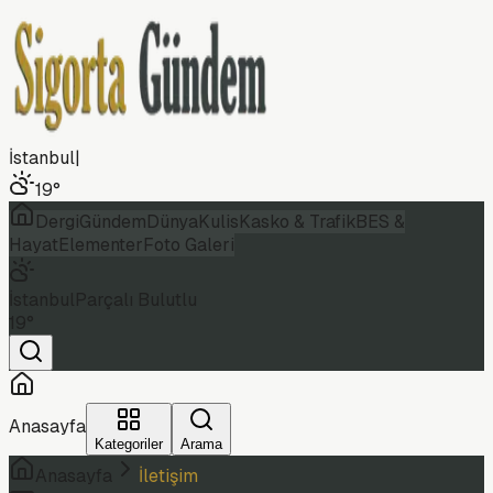
İstanbul
|
19
°
Dergi
Gündem
Dünya
Kulis
Kasko & Trafik
BES &
Hayat
Elementer
Foto Galeri
İstanbul
Parçalı Bulutlu
19
°
Anasayfa
Kategoriler
Arama
Anasayfa
İletişim