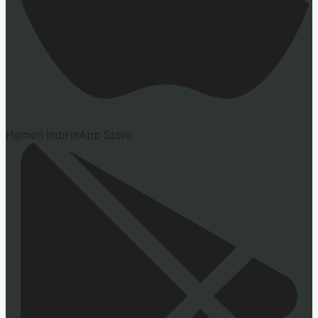
Hemen İndirin
App Store