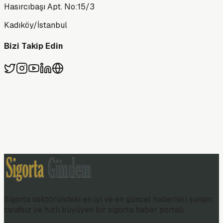
Hasırcıbaşı Apt. No:15/3
Kadıköy/İstanbul
Bizi Takip Edin
Sigorta sektöründeki en iyi ve en güncel haberleri sunan;
tarafsız ve hızlı büyüyen bir sigorta haber portalı.