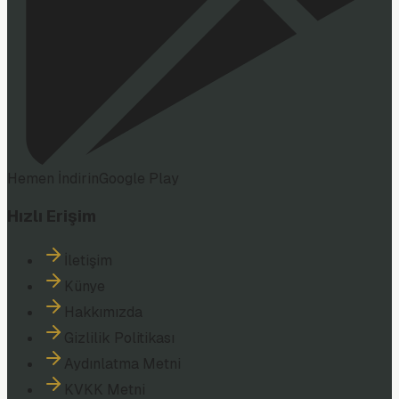
Hemen İndirin
Google Play
Hızlı Erişim
İletişim
Künye
Hakkımızda
Gizlilik Politikası
Aydınlatma Metni
KVKK Metni