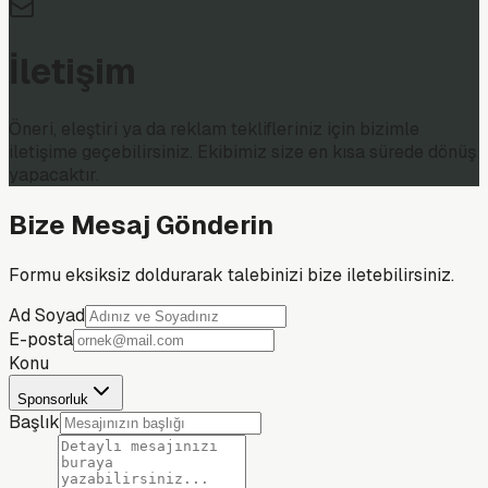
İletişim
Öneri, eleştiri ya da reklam teklifleriniz için bizimle
iletişime geçebilirsiniz. Ekibimiz size en kısa sürede dönüş
yapacaktır.
Bize Mesaj Gönderin
Formu eksiksiz doldurarak talebinizi bize iletebilirsiniz.
Ad Soyad
E-posta
Konu
Sponsorluk
Başlık