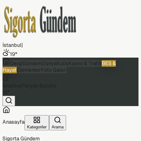
İstanbul
|
19
°
Dergi
Gündem
Dünya
Kulis
Kasko & Trafik
BES &
Hayat
Elementer
Foto Galeri
İstanbul
Parçalı Bulutlu
19
°
Anasayfa
Kategoriler
Arama
Sigorta Gündem