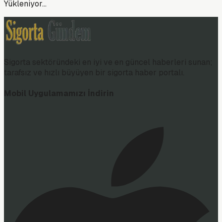
Yükleniyor…
Sigorta sektöründeki en iyi ve en güncel haberleri sunan;
tarafsız ve hızlı büyüyen bir sigorta haber portalı.
Mobil Uygulamamızı İndirin