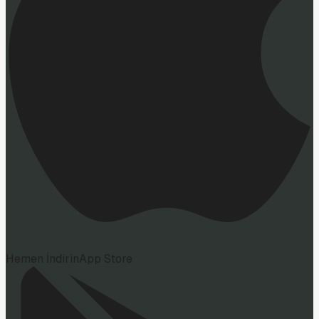
Hemen İndirin
App Store