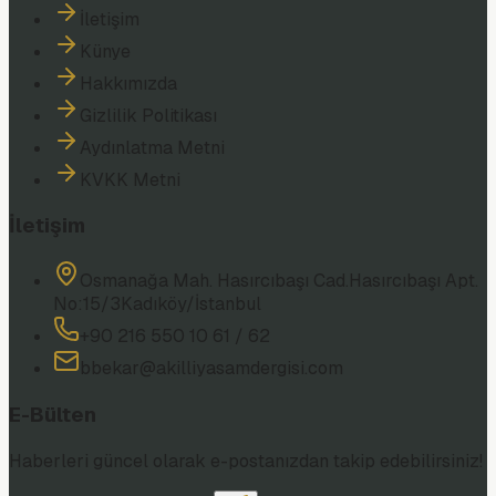
İletişim
Künye
Hakkımızda
Gizlilik Politikası
Aydınlatma Metni
KVKK Metni
İletişim
Osmanağa Mah. Hasırcıbaşı Cad.
Hasırcıbaşı Apt.
No:15/3
Kadıköy/İstanbul
+90 216 550 10 61 / 62
bbekar@akilliyasamdergisi.com
E-Bülten
Haberleri güncel olarak e-postanızdan takip edebilirsiniz!