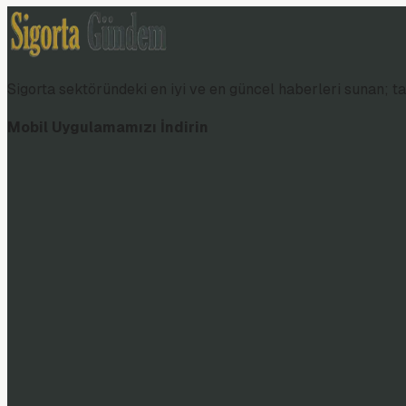
Sigorta sektöründeki en iyi ve en güncel haberleri sunan; tar
Mobil Uygulamamızı İndirin