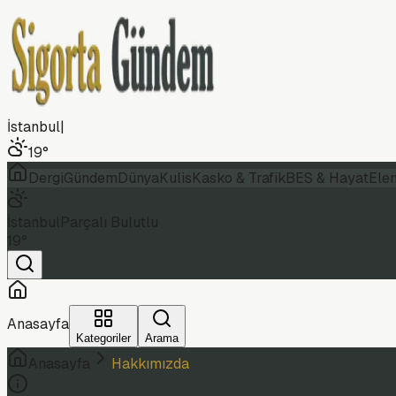
İstanbul
|
19
°
Dergi
Gündem
Dünya
Kulis
Kasko & Trafik
BES & Hayat
Ele
İstanbul
Parçalı Bulutlu
19
°
Anasayfa
Kategoriler
Arama
Anasayfa
Hakkımızda