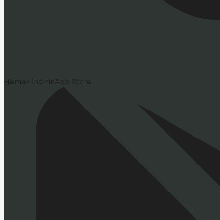
Hemen İndirin
App Store