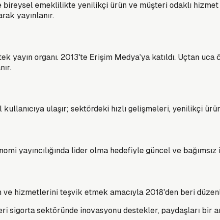
 bireysel emeklilikte yenilikçi ürün ve müşteri odaklı hizmet 
rak yayınlanır.
tek yayın organı. 2013'te Erişim Medya'ya katıldı. Uçtan uc
nır.
 kullanıcıya ulaşır; sektördeki hızlı gelişmeleri, yenilikçi ür
i yayıncılığında lider olma hedefiyle güncel ve bağımsız i
n ve hizmetlerini teşvik etmek amacıyla 2018'den beri düzenl
i sigorta sektöründe inovasyonu destekler, paydaşları bir ar