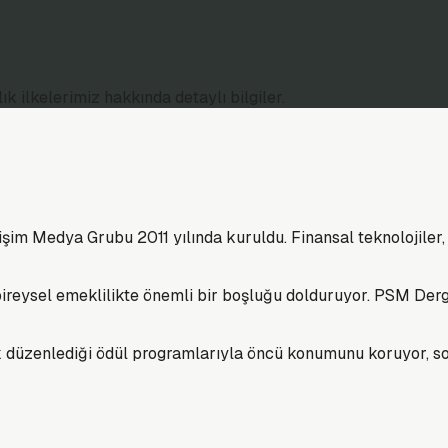
ilkelerimiz hakkında detaylı bilgiler.
işim Medya Grubu 2011 yılında kuruldu. Finansal teknolojiler,
 ve bireysel emeklilikte önemli bir boşluğu dolduruyor. PSM 
k düzenlediği ödül programlarıyla öncü konumunu koruyor, sosy