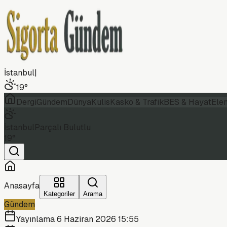
İstanbul
|
19
°
Dergi
Gündem
Dünya
Kulis
Kasko & Trafik
BES & Hayat
Ele
İstanbul
Parçalı Bulutlu
19
°
Anasayfa
Kategoriler
Arama
Gündem
Yayınlama
6 Haziran 2026 15:55