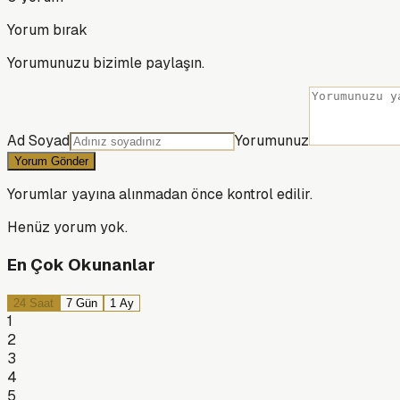
Yorum bırak
Yorumunuzu bizimle paylaşın.
Ad Soyad
Yorumunuz
Yorum Gönder
Yorumlar yayına alınmadan önce kontrol edilir.
Henüz yorum yok.
En Çok Okunanlar
24 Saat
7 Gün
1 Ay
1
2
3
4
5