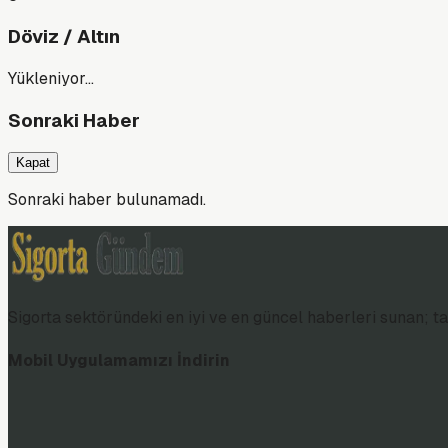
Döviz / Altın
Yükleniyor…
Sonraki Haber
Kapat
Sonraki haber bulunamadı.
Sigorta sektöründeki en iyi ve en güncel haberleri sunan; tar
Mobil Uygulamamızı İndirin