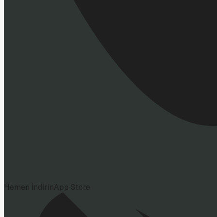
Hemen İndirin
App Store