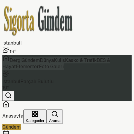
İstanbul
|
19
°
Dergi
Gündem
Dünya
Kulis
Kasko & Trafik
BES &
Hayat
Elementer
Foto Galeri
İstanbul
Parçalı Bulutlu
19
°
Anasayfa
Kategoriler
Arama
Gündem