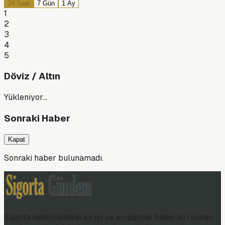
24 Saat
7 Gün
1 Ay
1
2
3
4
5
Döviz / Altın
Yükleniyor…
Sonraki Haber
Kapat
Sonraki haber bulunamadı.
Sigorta sektöründeki en iyi ve en güncel haberleri sunan;