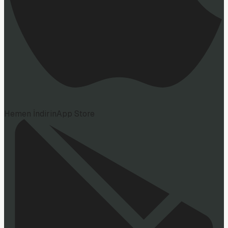
Hemen İndirin
App Store