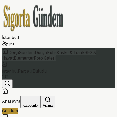
İstanbul
|
19
°
Dergi
Gündem
Dünya
Kulis
Kasko & Trafik
BES &
Hayat
Elementer
Foto Galeri
İstanbul
Parçalı Bulutlu
19
°
Anasayfa
Kategoriler
Arama
Gündem