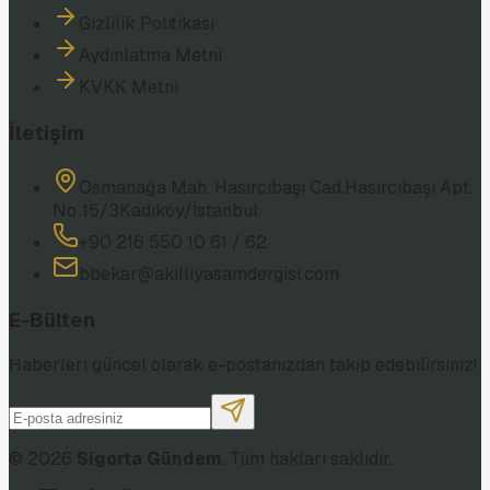
Gizlilik Politikası
Aydınlatma Metni
KVKK Metni
İletişim
Osmanağa Mah. Hasırcıbaşı Cad.
Hasırcıbaşı Apt.
No:15/3
Kadıköy/İstanbul
+90 216 550 10 61 / 62
bbekar@akilliyasamdergisi.com
E-Bülten
Haberleri güncel olarak e-postanızdan takip edebilirsiniz!
©
2026
Sigorta Gündem
. Tüm hakları saklıdır.