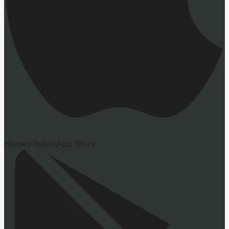
Hemen İndirin
App Store