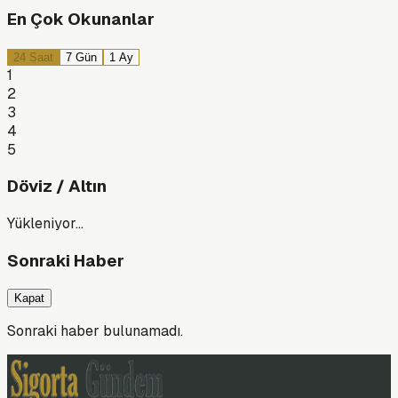
En Çok Okunanlar
24 Saat
7 Gün
1 Ay
1
2
3
4
5
Döviz / Altın
Yükleniyor…
Sonraki Haber
Kapat
Sonraki haber bulunamadı.