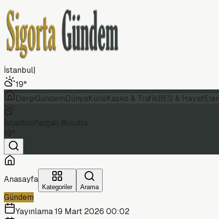
İstanbul
|
19
°
Dergi
Gündem
Dünya
Kulis
Kasko & Trafik
BES & Hayat
Ele
İstanbul
Parçalı Bulutlu
19
°
Anasayfa
Kategoriler
Arama
Gündem
Yayınlama
19 Mart 2026 00:02