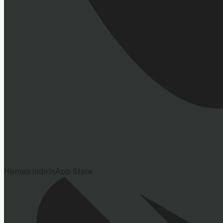
Hemen İndirin
App Store