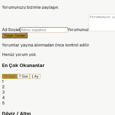
Yorumunuzu bizimle paylaşın.
Ad Soyad
Yorumunuz
Yorum Gönder
Yorumlar yayına alınmadan önce kontrol edilir.
Henüz yorum yok.
En Çok Okunanlar
24 Saat
7 Gün
1 Ay
1
2
3
4
5
Döviz / Altın