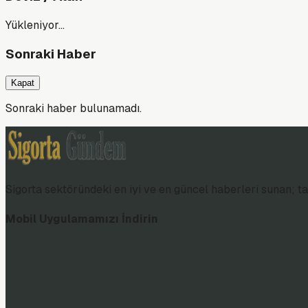
Yükleniyor…
Sonraki Haber
Kapat
Sonraki haber bulunamadı.
Sigorta sektöründeki en iyi ve en güncel haberleri sunan; tar
Mobil Uygulamamızı İndirin