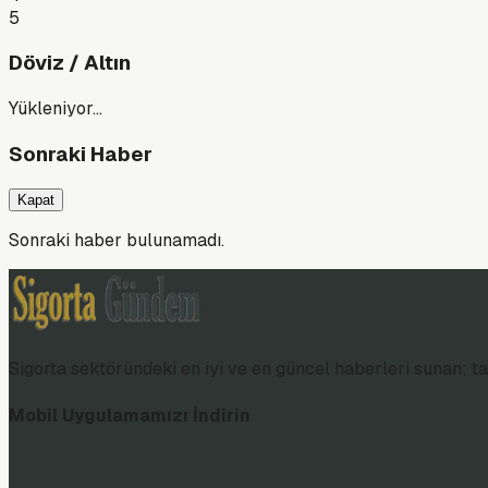
5
Döviz / Altın
Yükleniyor…
Sonraki Haber
Kapat
Sonraki haber bulunamadı.
Sigorta sektöründeki en iyi ve en güncel haberleri sunan; tar
Mobil Uygulamamızı İndirin