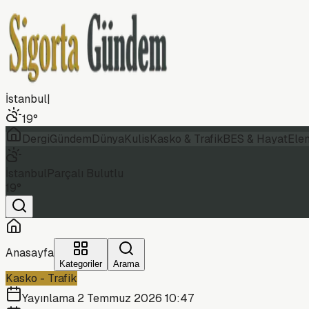
İstanbul
|
19
°
Dergi
Gündem
Dünya
Kulis
Kasko & Trafik
BES & Hayat
Ele
İstanbul
Parçalı Bulutlu
19
°
Anasayfa
Kategoriler
Arama
Kasko - Trafik
Yayınlama
2 Temmuz 2026 10:47