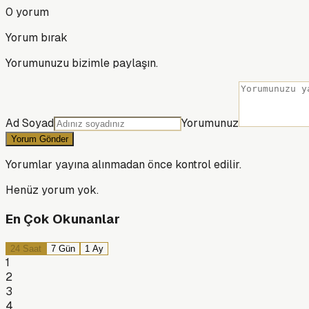
0
yorum
Yorum bırak
Yorumunuzu bizimle paylaşın.
Ad Soyad
Yorumunuz
Yorum Gönder
Yorumlar yayına alınmadan önce kontrol edilir.
Henüz yorum yok.
En Çok Okunanlar
24 Saat
7 Gün
1 Ay
1
2
3
4