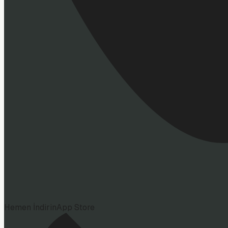
Hemen İndirin
App Store