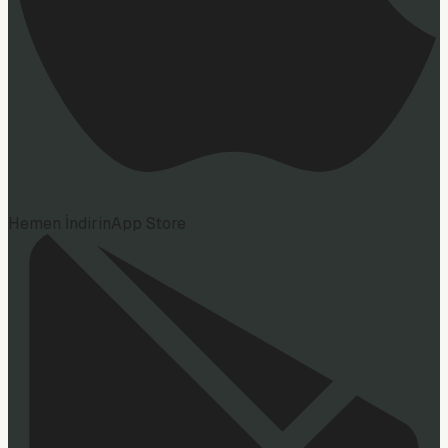
Hemen İndirin
App Store