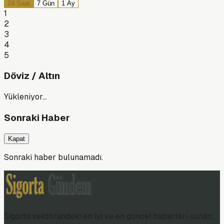
24 Saat
7 Gün
1 Ay
1
2
3
4
5
Döviz / Altın
Yükleniyor…
Sonraki Haber
Kapat
Sonraki haber bulunamadı.
Sigorta sektöründeki en iyi ve en güncel haberleri sunan;