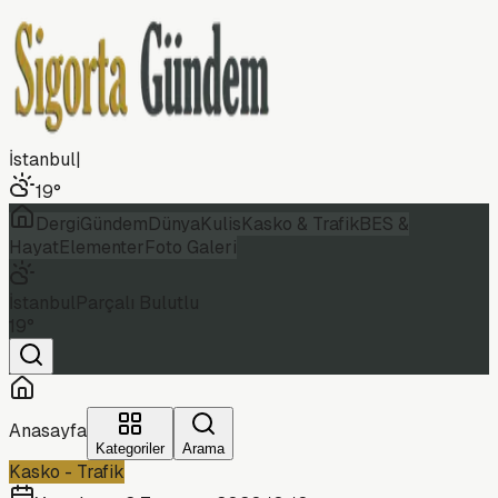
İstanbul
|
19
°
Dergi
Gündem
Dünya
Kulis
Kasko & Trafik
BES &
Hayat
Elementer
Foto Galeri
İstanbul
Parçalı Bulutlu
19
°
Anasayfa
Kategoriler
Arama
Kasko - Trafik