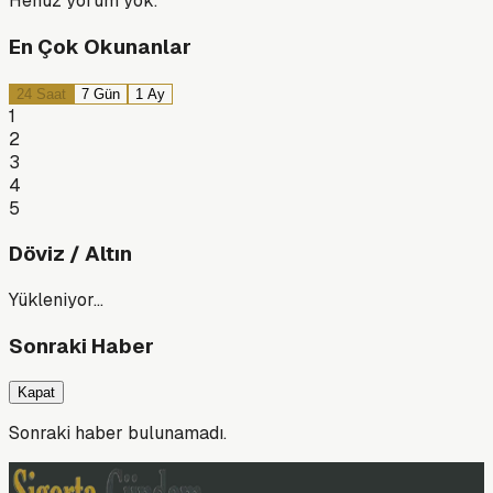
Henüz yorum yok.
En Çok Okunanlar
24 Saat
7 Gün
1 Ay
1
2
3
4
5
Döviz / Altın
Yükleniyor…
Sonraki Haber
Kapat
Sonraki haber bulunamadı.