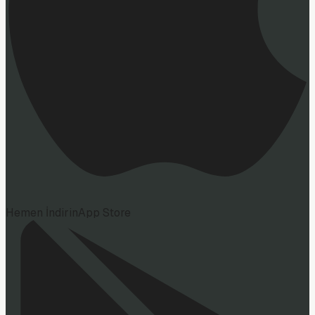
Hemen İndirin
App Store