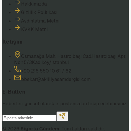
Hakkımızda
Gizlilik Politikası
Aydınlatma Metni
KVKK Metni
İletişim
Osmanağa Mah. Hasırcıbaşı Cad.
Hasırcıbaşı Apt.
No:15/3
Kadıköy/İstanbul
+90 216 550 10 61 / 62
bbekar@akilliyasamdergisi.com
E-Bülten
Haberleri güncel olarak e-postanızdan takip edebilirsiniz!
©
2026
Sigorta Gündem
. Tüm hakları saklıdır.