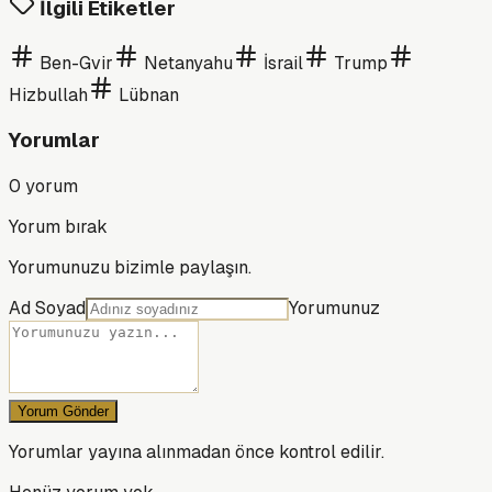
İlgili Etiketler
Ben-Gvir
Netanyahu
İsrail
Trump
Hizbullah
Lübnan
Yorumlar
0
yorum
Yorum bırak
Yorumunuzu bizimle paylaşın.
Ad Soyad
Yorumunuz
Yorum Gönder
Yorumlar yayına alınmadan önce kontrol edilir.