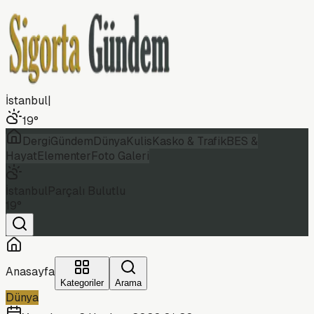
İstanbul
|
19
°
Dergi
Gündem
Dünya
Kulis
Kasko & Trafik
BES &
Hayat
Elementer
Foto Galeri
İstanbul
Parçalı Bulutlu
19
°
Anasayfa
Kategoriler
Arama
Dünya