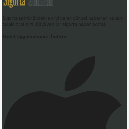
Sigorta sektöründeki en iyi ve en güncel haberleri sunan;
tarafsız ve hızlı büyüyen bir sigorta haber portalı.
Mobil Uygulamamızı İndirin