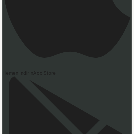
Hemen İndirin
App Store