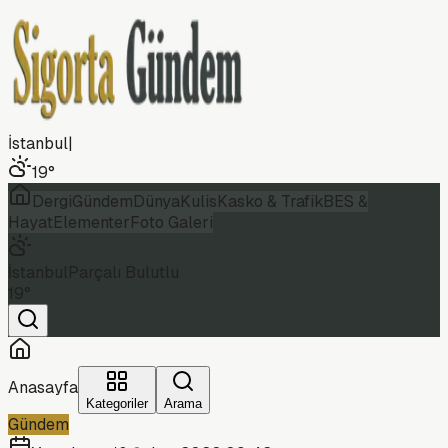
İstanbul
|
19
°
Dergi
Gündem
Dünya
Kulis
Kasko & Trafik
BES &
Hayat
Elementer
Foto Galeri
İstanbul
Parçalı Bulutlu
19
°
Anasayfa
Kategoriler
Arama
Gündem