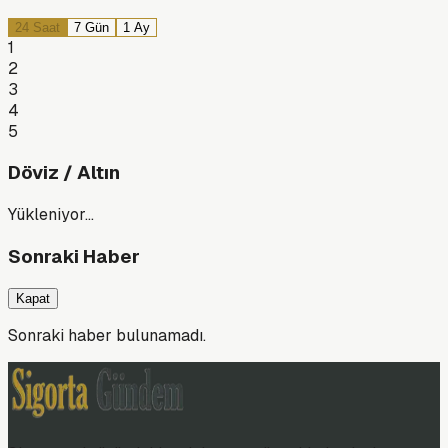
24 Saat
7 Gün
1 Ay
1
2
3
4
5
Döviz / Altın
Yükleniyor…
Sonraki Haber
Kapat
Sonraki haber bulunamadı.