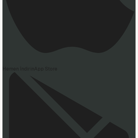
Hemen İndirin
App Store