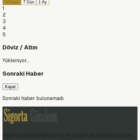
24 Saat
7 Gün
1 Ay
1
2
3
4
5
Döviz / Altın
Yükleniyor…
Sonraki Haber
Kapat
Sonraki haber bulunamadı.
Sigorta sektöründeki en iyi ve en güncel haberleri sunan;