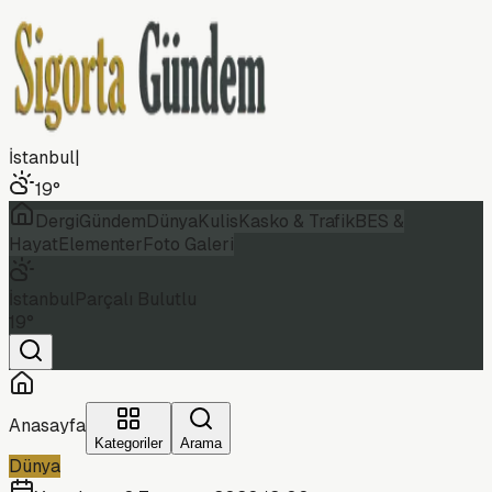
İstanbul
|
19
°
Dergi
Gündem
Dünya
Kulis
Kasko & Trafik
BES &
Hayat
Elementer
Foto Galeri
İstanbul
Parçalı Bulutlu
19
°
Anasayfa
Kategoriler
Arama
Dünya