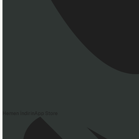
Hemen İndirin
App Store