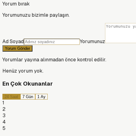
Yorum bırak
Yorumunuzu bizimle paylaşın.
Ad Soyad
Yorumunuz
Yorum Gönder
Yorumlar yayına alınmadan önce kontrol edilir.
Henüz yorum yok.
En Çok Okunanlar
24 Saat
7 Gün
1 Ay
1
2
3
4
5