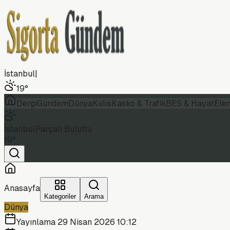
İstanbul
|
19
°
Dergi
Gündem
Dünya
Kulis
Kasko & Trafik
BES & Hayat
Ele
İstanbul
Parçalı Bulutlu
19
°
Anasayfa
Kategoriler
Arama
Dünya
Yayınlama
29 Nisan 2026 10:12