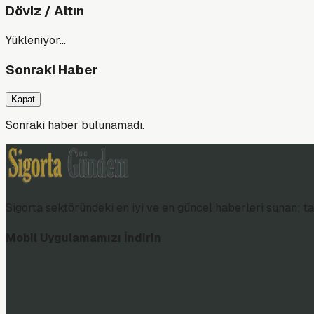
Döviz / Altın
Yükleniyor…
Sonraki Haber
Kapat
Sonraki haber bulunamadı.
Sigorta sektöründeki en iyi ve en güncel haberleri sunan; tar
Mobil Uygulamamızı İndirin