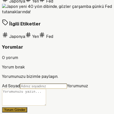
Japonya
Yen
Fed
İlgili Etiketler
Japonya
Yen
Fed
Yorumlar
0
yorum
Yorum bırak
Yorumunuzu bizimle paylaşın.
Ad Soyad
Yorumunuz
Yorum Gönder