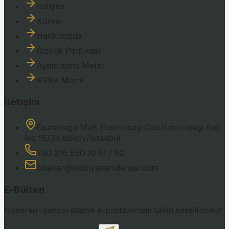
İletişim
Künye
Hakkımızda
Gizlilik Politikası
Aydınlatma Metni
KVKK Metni
İletişim
Osmanağa Mah. Hasırcıbaşı Cad.
Hasırcıbaşı Apt.
No:15/3
Kadıköy/İstanbul
+90 216 550 10 61 / 62
bbekar@akilliyasamdergisi.com
E-Bülten
Haberleri güncel olarak e-postanızdan takip edebilirsiniz!