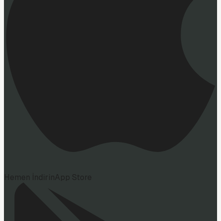
Hemen İndirin
App Store