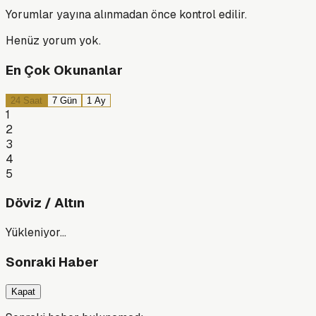
Yorumlar yayına alınmadan önce kontrol edilir.
Henüz yorum yok.
En Çok Okunanlar
24 Saat
7 Gün
1 Ay
1
2
3
4
5
Döviz / Altın
Yükleniyor…
Sonraki Haber
Kapat