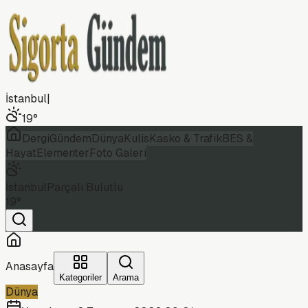
İstanbul
|
19
°
Dergi
Gündem
Dünya
Kulis
Kasko & Trafik
BES &
Hayat
Elementer
Foto Galeri
İstanbul
Parçalı Bulutlu
19
°
Anasayfa
Kategoriler
Arama
Dünya