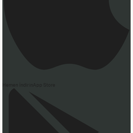
Hemen İndirin
App Store