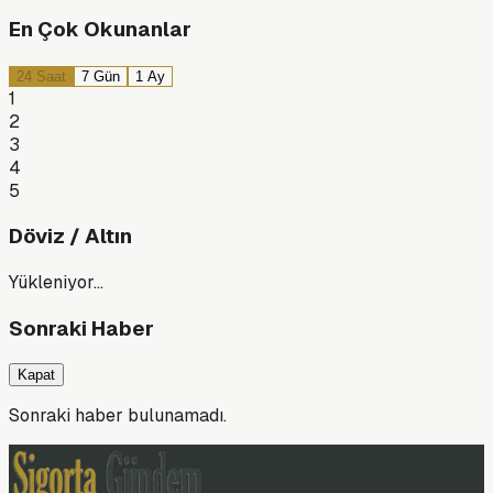
En Çok Okunanlar
24 Saat
7 Gün
1 Ay
1
2
3
4
5
Döviz / Altın
Yükleniyor…
Sonraki Haber
Kapat
Sonraki haber bulunamadı.