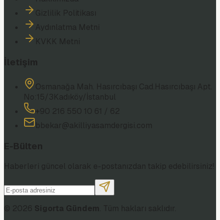
Gizlilik Politikası
Aydınlatma Metni
KVKK Metni
İletişim
Osmanağa Mah. Hasırcıbaşı Cad.
Hasırcıbaşı Apt.
No:15/3
Kadıköy/İstanbul
+90 216 550 10 61 / 62
bbekar@akilliyasamdergisi.com
E-Bülten
Haberleri güncel olarak e-postanızdan takip edebilirsiniz!
©
2026
Sigorta Gündem
. Tüm hakları saklıdır.