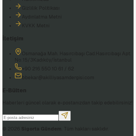
Gizlilik Politikası
Aydınlatma Metni
KVKK Metni
İletişim
Osmanağa Mah. Hasırcıbaşı Cad.
Hasırcıbaşı Apt.
No:15/3
Kadıköy/İstanbul
+90 216 550 10 61 / 62
bbekar@akilliyasamdergisi.com
E-Bülten
Haberleri güncel olarak e-postanızdan takip edebilirsiniz!
©
2026
Sigorta Gündem
. Tüm hakları saklıdır.