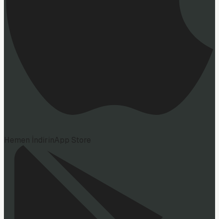
Hemen İndirin
App Store