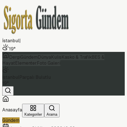
İstanbul
|
19
°
Dergi
Gündem
Dünya
Kulis
Kasko & Trafik
BES &
Hayat
Elementer
Foto Galeri
İstanbul
Parçalı Bulutlu
19
°
Anasayfa
Kategoriler
Arama
Gündem