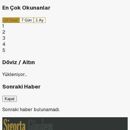
En Çok Okunanlar
24 Saat
7 Gün
1 Ay
1
2
3
4
5
Döviz / Altın
Yükleniyor…
Sonraki Haber
Kapat
Sonraki haber bulunamadı.