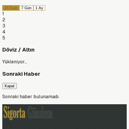
24 Saat
7 Gün
1 Ay
1
2
3
4
5
Döviz / Altın
Yükleniyor…
Sonraki Haber
Kapat
Sonraki haber bulunamadı.