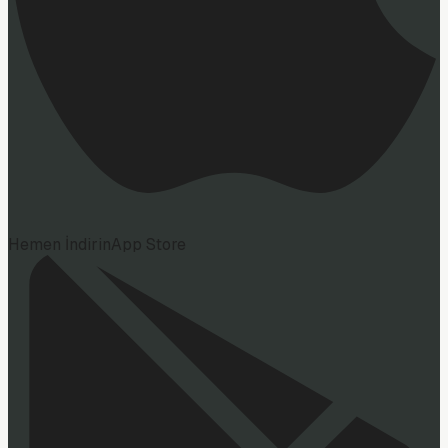
Hemen İndirin
App Store