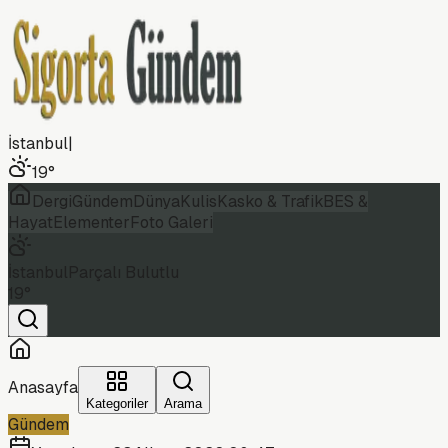
İstanbul
|
19
°
Dergi
Gündem
Dünya
Kulis
Kasko & Trafik
BES &
Hayat
Elementer
Foto Galeri
İstanbul
Parçalı Bulutlu
19
°
Anasayfa
Kategoriler
Arama
Gündem