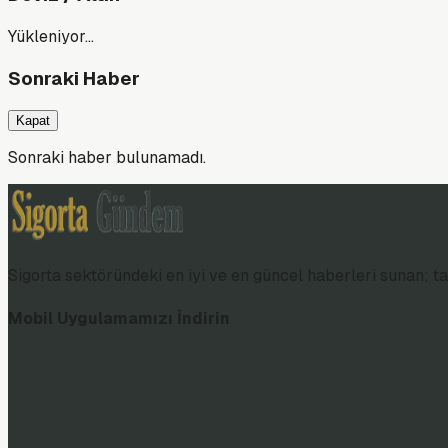
Yükleniyor…
Sonraki Haber
Kapat
Sonraki haber bulunamadı.
Sigorta sektöründeki en iyi ve en güncel haberleri sunan; tar
Mobil Uygulamamızı İndirin