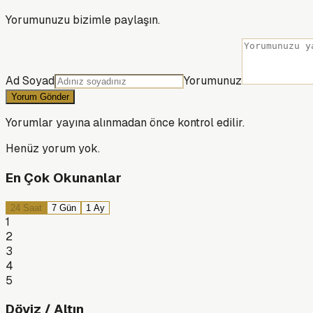
Yorumunuzu bizimle paylaşın.
Ad Soyad
Yorumunuz
Yorum Gönder
Yorumlar yayına alınmadan önce kontrol edilir.
Henüz yorum yok.
En Çok Okunanlar
24 Saat
7 Gün
1 Ay
1
2
3
4
5
Döviz / Altın