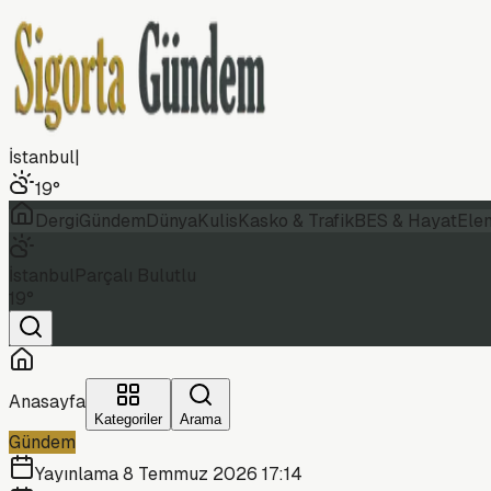
İstanbul
|
19
°
Dergi
Gündem
Dünya
Kulis
Kasko & Trafik
BES & Hayat
Ele
İstanbul
Parçalı Bulutlu
19
°
Anasayfa
Kategoriler
Arama
Gündem
Yayınlama
8 Temmuz 2026 17:14