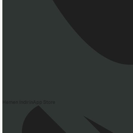
Hemen İndirin
App Store