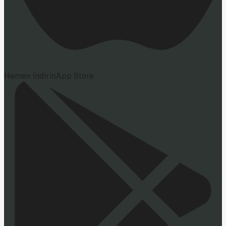
Hemen İndirin
App Store