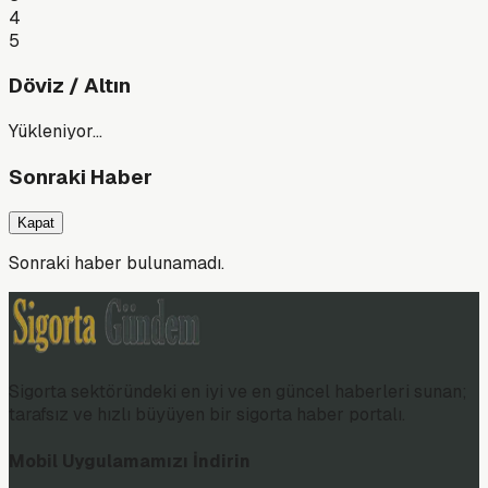
4
5
Döviz / Altın
Yükleniyor…
Sonraki Haber
Kapat
Sonraki haber bulunamadı.
Sigorta sektöründeki en iyi ve en güncel haberleri sunan;
tarafsız ve hızlı büyüyen bir sigorta haber portalı.
Mobil Uygulamamızı İndirin