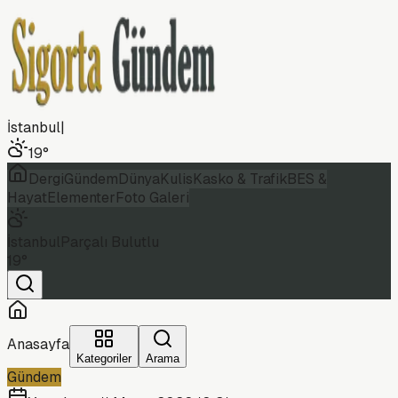
İstanbul
|
19
°
Dergi
Gündem
Dünya
Kulis
Kasko & Trafik
BES &
Hayat
Elementer
Foto Galeri
İstanbul
Parçalı Bulutlu
19
°
Anasayfa
Kategoriler
Arama
Gündem