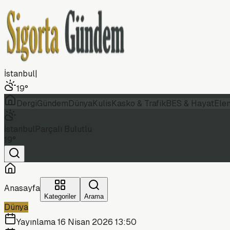
İstanbul
|
19
°
Dergi
Gündem
Dünya
Kulis
Kasko & Trafik
BES & Hayat
Ele
İstanbul
Parçalı Bulutlu
19
°
Anasayfa
Kategoriler
Arama
Dünya
Yayınlama
16 Nisan 2026 13:50