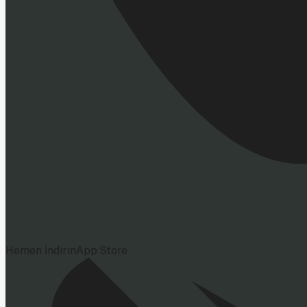
Hemen İndirin
App Store