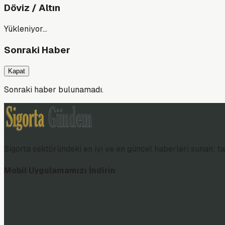
Döviz / Altın
Yükleniyor…
Sonraki Haber
Kapat
Sonraki haber bulunamadı.
Sigorta sektöründeki en iyi ve en güncel haberleri sunan; tar
Mobil Uygulamamızı İndirin