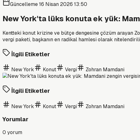
Güncelleme
16 Nisan 2026 13:50
New York'ta lüks konuta ek yük: Mamd
Kentteki konut krizine ve bütçe dengesine çözüm arayan Zoh
vergi paketi, başkanın en radikal hamlesi olarak nitelendiril
İlgili Etiketler
New York
Konut
Vergi
Zohran Mamdani
İlgili Etiketler
New York
Konut
Vergi
Zohran Mamdani
Yorumlar
0
yorum