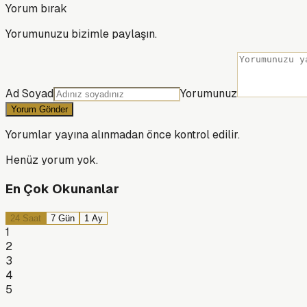
Yorum bırak
Yorumunuzu bizimle paylaşın.
Ad Soyad
Yorumunuz
Yorum Gönder
Yorumlar yayına alınmadan önce kontrol edilir.
Henüz yorum yok.
En Çok Okunanlar
24 Saat
7 Gün
1 Ay
1
2
3
4
5