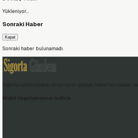
Yükleniyor…
Sonraki Haber
Kapat
Sonraki haber bulunamadı.
Sigorta sektöründeki en iyi ve en güncel haberleri sunan; tar
Mobil Uygulamamızı İndirin