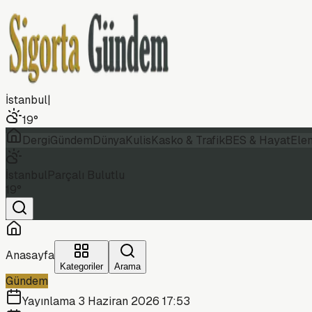
İstanbul
|
19
°
Dergi
Gündem
Dünya
Kulis
Kasko & Trafik
BES & Hayat
Ele
İstanbul
Parçalı Bulutlu
19
°
Anasayfa
Kategoriler
Arama
Gündem
Yayınlama
3 Haziran 2026 17:53