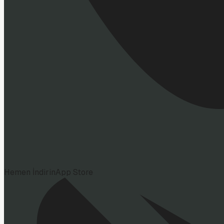
Hemen İndirin
App Store