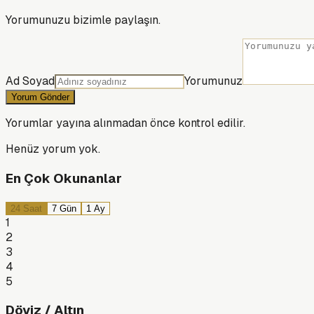
Yorumunuzu bizimle paylaşın.
Ad Soyad
Yorumunuz
Yorum Gönder
Yorumlar yayına alınmadan önce kontrol edilir.
Henüz yorum yok.
En Çok Okunanlar
24 Saat
7 Gün
1 Ay
1
2
3
4
5
Döviz / Altın