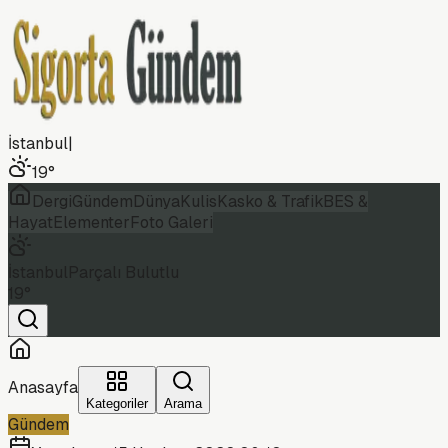
İstanbul
|
19
°
Dergi
Gündem
Dünya
Kulis
Kasko & Trafik
BES &
Hayat
Elementer
Foto Galeri
İstanbul
Parçalı Bulutlu
19
°
Anasayfa
Kategoriler
Arama
Gündem