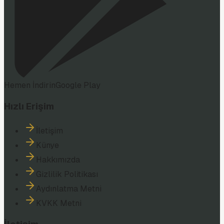
Hemen İndirin
Google Play
Hızlı Erişim
İletişim
Künye
Hakkımızda
Gizlilik Politikası
Aydınlatma Metni
KVKK Metni