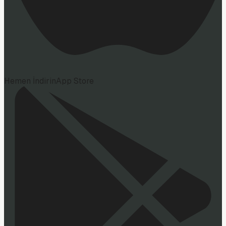
Hemen İndirin
App Store