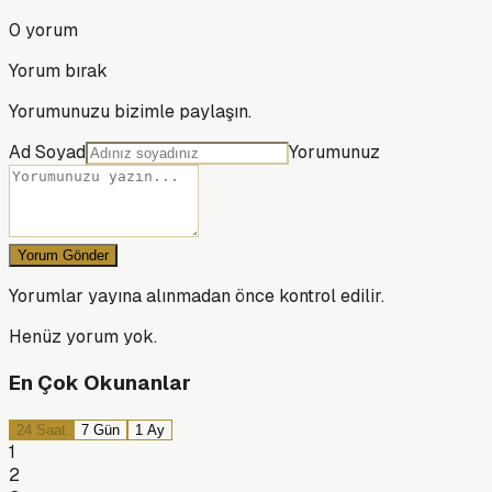
0
yorum
Yorum bırak
Yorumunuzu bizimle paylaşın.
Ad Soyad
Yorumunuz
Yorum Gönder
Yorumlar yayına alınmadan önce kontrol edilir.
Henüz yorum yok.
En Çok Okunanlar
24 Saat
7 Gün
1 Ay
1
2