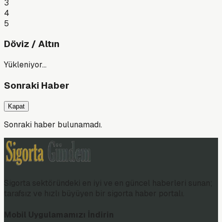
3
4
5
Döviz / Altın
Yükleniyor…
Sonraki Haber
Kapat
Sonraki haber bulunamadı.
Sigorta sektöründeki en iyi ve en güncel haberleri sunan;
tarafsız ve hızlı büyüyen bir sigorta haber portalı.
Mobil Uygulamamızı İndirin