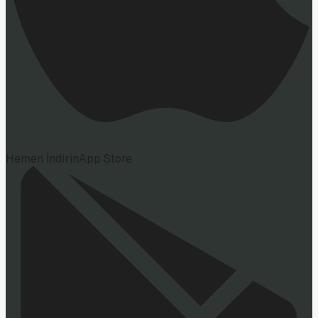
Hemen İndirin
App Store