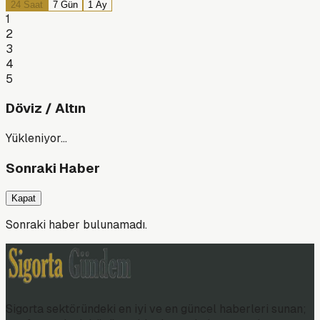
24 Saat
7 Gün
1 Ay
1
2
3
4
5
Döviz / Altın
Yükleniyor…
Sonraki Haber
Kapat
Sonraki haber bulunamadı.
Sigorta sektöründeki en iyi ve en güncel haberleri sunan;