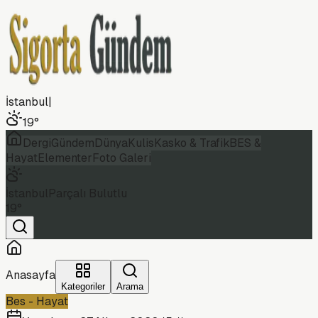
İstanbul
|
19
°
Dergi
Gündem
Dünya
Kulis
Kasko & Trafik
BES &
Hayat
Elementer
Foto Galeri
İstanbul
Parçalı Bulutlu
19
°
Anasayfa
Kategoriler
Arama
Bes - Hayat