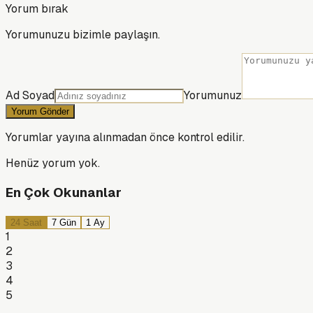
Yorum bırak
Yorumunuzu bizimle paylaşın.
Ad Soyad
Yorumunuz
Yorum Gönder
Yorumlar yayına alınmadan önce kontrol edilir.
Henüz yorum yok.
En Çok Okunanlar
24 Saat
7 Gün
1 Ay
1
2
3
4
5