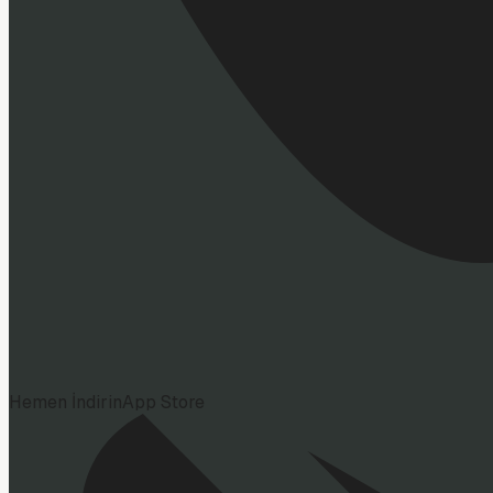
Hemen İndirin
App Store