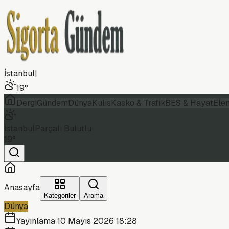
İstanbul
|
19
°
Dergi
Gündem
Dünya
Kulis
Kasko & Trafik
BES & Hayat
Ele
İstanbul
Parçalı Bulutlu
19
°
Anasayfa
Kategoriler
Arama
Dünya
Yayınlama
10 Mayıs 2026 18:28