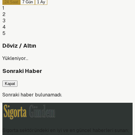
24 Saat
7 Gün
1 Ay
1
2
3
4
5
Döviz / Altın
Yükleniyor…
Sonraki Haber
Kapat
Sonraki haber bulunamadı.
Sigorta sektöründeki en iyi ve en güncel haberleri sunan;