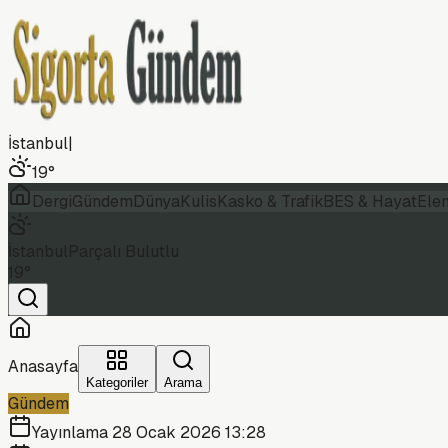
İstanbul
|
19
°
Dergi
Gündem
Dünya
Kulis
Kasko & Trafik
BES & Hayat
Ele
İstanbul
Parçalı Bulutlu
19
°
Anasayfa
Kategoriler
Arama
Gündem
Yayınlama
28 Ocak 2026 13:28