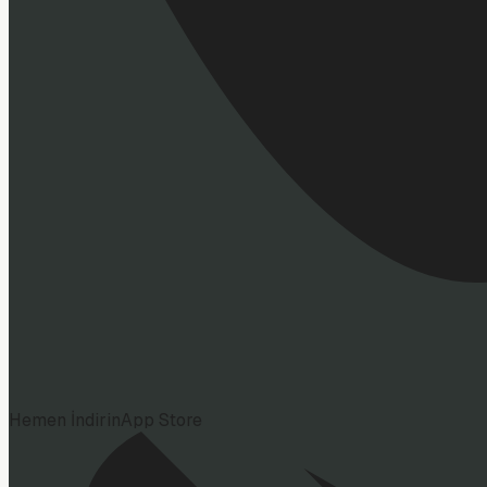
Hemen İndirin
App Store