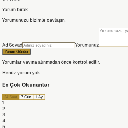
Yorum bırak
Yorumunuzu bizimle paylaşın.
Ad Soyad
Yorumunuz
Yorum Gönder
Yorumlar yayına alınmadan önce kontrol edilir.
Henüz yorum yok.
En Çok Okunanlar
24 Saat
7 Gün
1 Ay
1
2
3
4
5