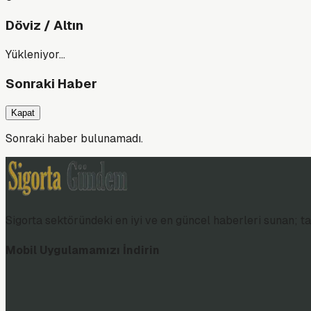
Döviz / Altın
Yükleniyor…
Sonraki Haber
Kapat
Sonraki haber bulunamadı.
Sigorta sektöründeki en iyi ve en güncel haberleri sunan; tar
Mobil Uygulamamızı İndirin