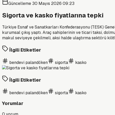
Güncelleme
30 Mayıs 2026 09:23
Sigorta ve kasko fiyatlarına tepki
Türkiye Esnaf ve Sanatkarları Konfederasyonu (TESK) Genel 
kurumsal çıkış yaptı. Araç sahiplerinin ve ticari taksi, do
makul seviyeye çekilmeli, aksi halde ulaştırma sektörü kili
İlgili Etiketler
bendevi palandöken
sigorta
kasko
İlgili Etiketler
bendevi palandöken
sigorta
kasko
Yorumlar
0
yorum