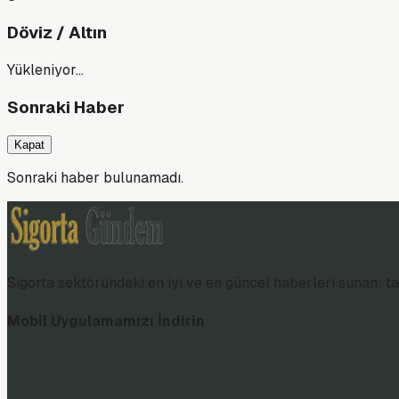
Döviz / Altın
Yükleniyor…
Sonraki Haber
Kapat
Sonraki haber bulunamadı.
Sigorta sektöründeki en iyi ve en güncel haberleri sunan; tar
Mobil Uygulamamızı İndirin