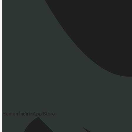
Hemen İndirin
App Store