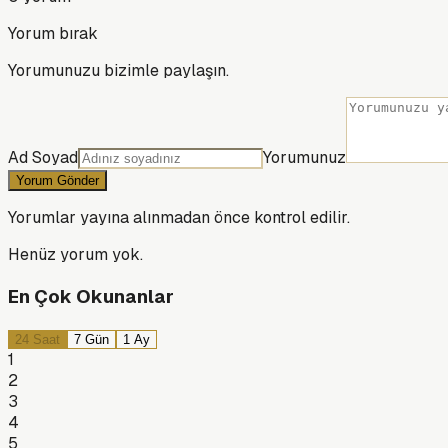
Yorum bırak
Yorumunuzu bizimle paylaşın.
Ad Soyad
Yorumunuz
Yorum Gönder
Yorumlar yayına alınmadan önce kontrol edilir.
Henüz yorum yok.
En Çok Okunanlar
24 Saat
7 Gün
1 Ay
1
2
3
4
5