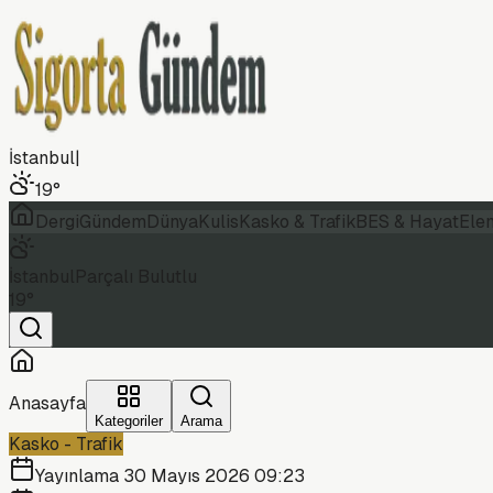
İstanbul
|
19
°
Dergi
Gündem
Dünya
Kulis
Kasko & Trafik
BES & Hayat
Ele
İstanbul
Parçalı Bulutlu
19
°
Anasayfa
Kategoriler
Arama
Kasko - Trafik
Yayınlama
30 Mayıs 2026 09:23