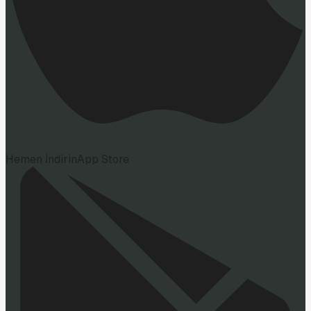
Hemen İndirin
App Store