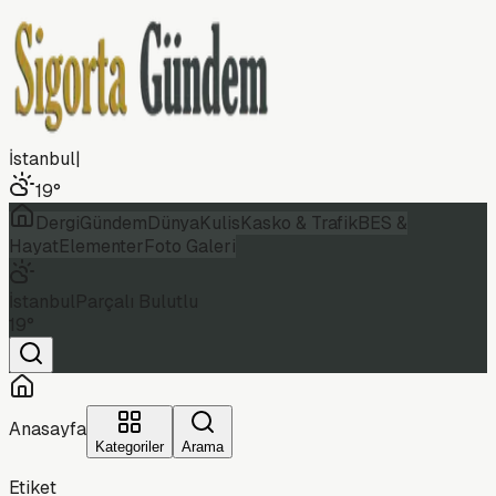
İstanbul
|
19
°
Dergi
Gündem
Dünya
Kulis
Kasko & Trafik
BES &
Hayat
Elementer
Foto Galeri
İstanbul
Parçalı Bulutlu
19
°
Anasayfa
Kategoriler
Arama
Etiket