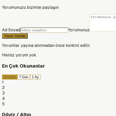
Yorumunuzu bizimle paylaşın.
Ad Soyad
Yorumunuz
Yorum Gönder
Yorumlar yayına alınmadan önce kontrol edilir.
Henüz yorum yok.
En Çok Okunanlar
24 Saat
7 Gün
1 Ay
1
2
3
4
5
Döviz / Altın