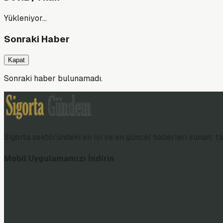
Yükleniyor…
Sonraki Haber
Kapat
Sonraki haber bulunamadı.
Sigorta sektöründeki en iyi ve en güncel haberleri sunan; tar
Mobil Uygulamamızı İndirin