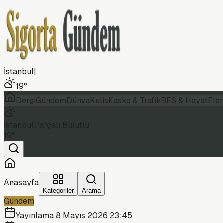
İstanbul
|
19
°
Dergi
Gündem
Dünya
Kulis
Kasko & Trafik
BES & Hayat
Ele
İstanbul
Parçalı Bulutlu
19
°
Anasayfa
Kategoriler
Arama
Gündem
Yayınlama
8 Mayıs 2026 23:45