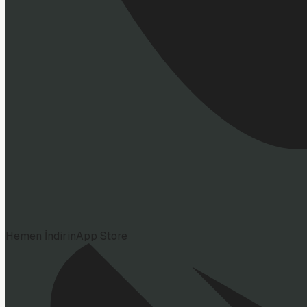
Hemen İndirin
App Store