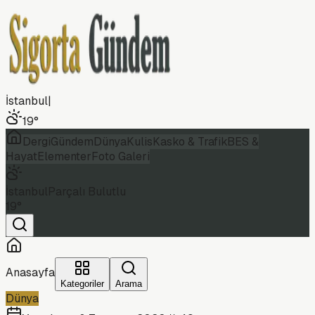
İstanbul
|
19
°
Dergi
Gündem
Dünya
Kulis
Kasko & Trafik
BES &
Hayat
Elementer
Foto Galeri
İstanbul
Parçalı Bulutlu
19
°
Anasayfa
Kategoriler
Arama
Dünya