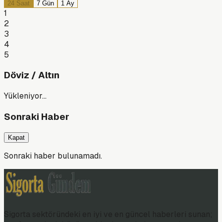
24 Saat
7 Gün
1 Ay
1
2
3
4
5
Döviz / Altın
Yükleniyor…
Sonraki Haber
Kapat
Sonraki haber bulunamadı.
Sigorta sektöründeki en iyi ve en güncel haberleri sunan;