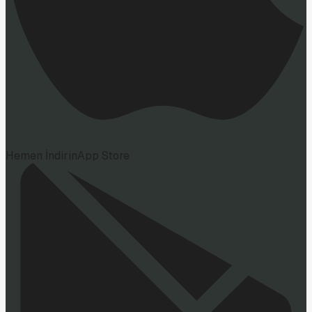
Hemen İndirin
App Store