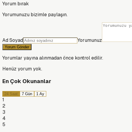
Yorum bırak
Yorumunuzu bizimle paylaşın.
Ad Soyad
Yorumunuz
Yorum Gönder
Yorumlar yayına alınmadan önce kontrol edilir.
Henüz yorum yok.
En Çok Okunanlar
24 Saat
7 Gün
1 Ay
1
2
3
4
5