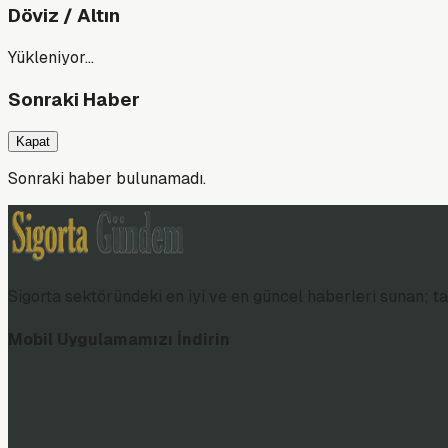
Döviz / Altın
Yükleniyor…
Sonraki Haber
Kapat
Sonraki haber bulunamadı.
Sigorta sektöründeki en iyi ve en güncel haberleri sunan; tar
Mobil Uygulamamızı İndirin