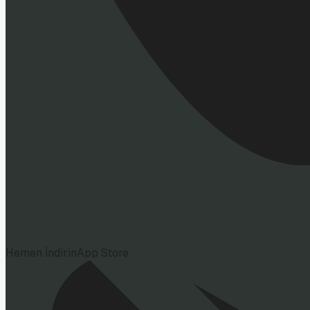
Hemen İndirin
App Store