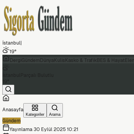
İstanbul
|
19
°
Dergi
Gündem
Dünya
Kulis
Kasko & Trafik
BES & Hayat
Ele
İstanbul
Parçalı Bulutlu
19
°
Anasayfa
Kategoriler
Arama
Gündem
Yayınlama
30 Eylül 2025 10:21