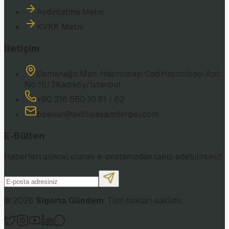
Aydınlatma Metni
KVKK Metni
İletişim
Osmanağa Mah. Hasırcıbaşı Cad.
Hasırcıbaşı Apt.
No:15/3
Kadıköy/İstanbul
+90 216 550 10 61 / 62
bbekar@akilliyasamdergisi.com
E-Bülten
Haberleri güncel olarak e-postanızdan takip edebilirsiniz!
©
2026
Sigorta Gündem
. Tüm hakları saklıdır.