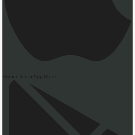
Hemen İndirin
App Store