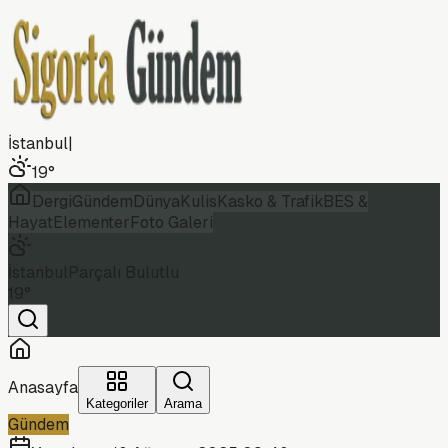
İstanbul
|
19
°
Dergi
Gündem
Dünya
Kulis
Kasko & Trafik
BES &
Hayat
Elementer
Foto Galeri
İstanbul
Parçalı Bulutlu
19
°
Anasayfa
Kategoriler
Arama
Gündem