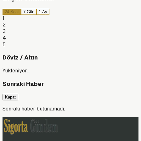
24 Saat
7 Gün
1 Ay
1
2
3
4
5
Döviz / Altın
Yükleniyor…
Sonraki Haber
Kapat
Sonraki haber bulunamadı.