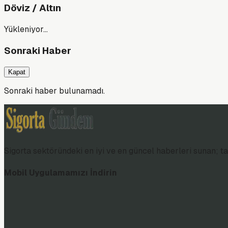
Döviz / Altın
Yükleniyor…
Sonraki Haber
Kapat
Sonraki haber bulunamadı.
Sigorta sektöründeki en iyi ve en güncel haberleri sunan; tar
Mobil Uygulamamızı İndirin