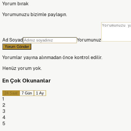
Yorum bırak
Yorumunuzu bizimle paylaşın.
Ad Soyad
Yorumunuz
Yorum Gönder
Yorumlar yayına alınmadan önce kontrol edilir.
Henüz yorum yok.
En Çok Okunanlar
24 Saat
7 Gün
1 Ay
1
2
3
4
5