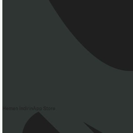
Hemen İndirin
App Store