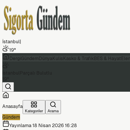
İstanbul
|
19
°
Dergi
Gündem
Dünya
Kulis
Kasko & Trafik
BES & Hayat
Ele
İstanbul
Parçalı Bulutlu
19
°
Anasayfa
Kategoriler
Arama
Gündem
Yayınlama
18 Nisan 2026 16:28