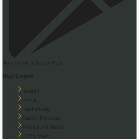
Hemen İndirin
Google Play
Hızlı Erişim
İletişim
Künye
Hakkımızda
Gizlilik Politikası
Aydınlatma Metni
KVKK Metni