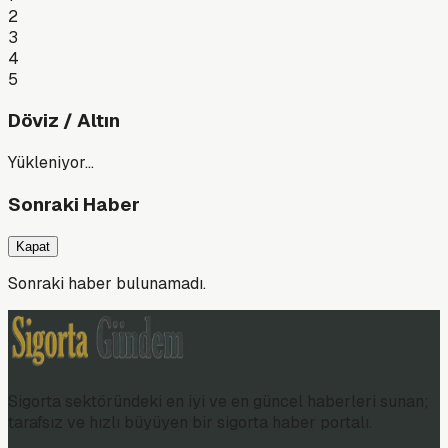
2
3
4
5
Döviz / Altın
Yükleniyor…
Sonraki Haber
Kapat
Sonraki haber bulunamadı.
Sigorta sektöründeki en iyi ve en güncel haberleri sunan;
tarafsız ve hızlı büyüyen bir sigorta haber portalı.