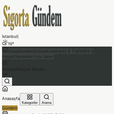
İstanbul
|
19
°
Dergi
Gündem
Dünya
Kulis
Kasko & Trafik
BES &
Hayat
Elementer
Foto Galeri
İstanbul
Parçalı Bulutlu
19
°
Anasayfa
Kategoriler
Arama
Gündem