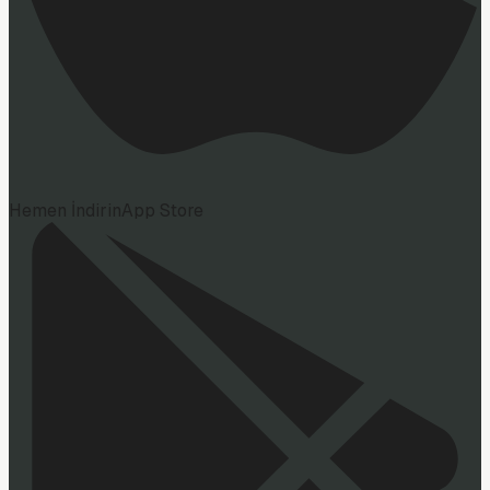
Hemen İndirin
App Store