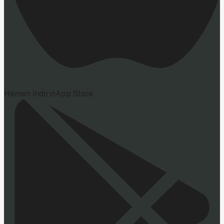
Hemen İndirin
App Store