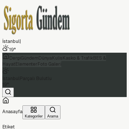
İstanbul
|
19
°
Dergi
Gündem
Dünya
Kulis
Kasko & Trafik
BES &
Hayat
Elementer
Foto Galeri
İstanbul
Parçalı Bulutlu
19
°
Anasayfa
Kategoriler
Arama
Etiket