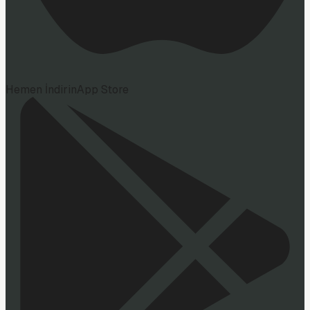
Hemen İndirin
App Store