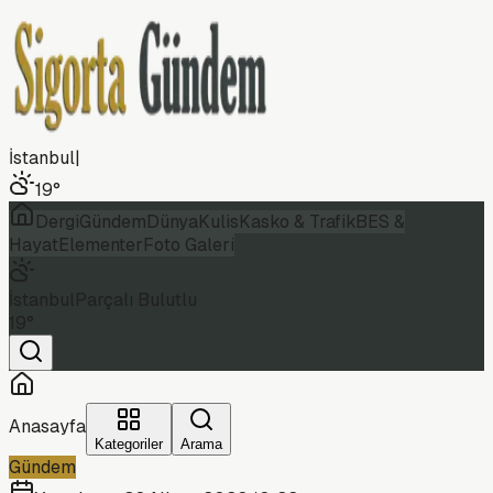
İstanbul
|
19
°
Dergi
Gündem
Dünya
Kulis
Kasko & Trafik
BES &
Hayat
Elementer
Foto Galeri
İstanbul
Parçalı Bulutlu
19
°
Anasayfa
Kategoriler
Arama
Gündem