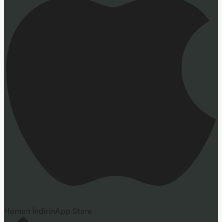
Hemen İndirin
App Store