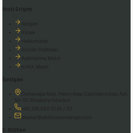
Hızlı Erişim
İletişim
Künye
Hakkımızda
Gizlilik Politikası
Aydınlatma Metni
KVKK Metni
İletişim
Osmanağa Mah. Hasırcıbaşı Cad.
Hasırcıbaşı Apt.
No:15/3
Kadıköy/İstanbul
+90 216 550 10 61 / 62
bbekar@akilliyasamdergisi.com
E-Bülten