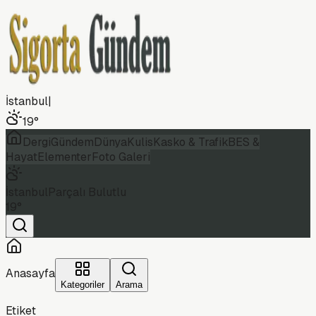
İstanbul
|
19
°
Dergi
Gündem
Dünya
Kulis
Kasko & Trafik
BES &
Hayat
Elementer
Foto Galeri
İstanbul
Parçalı Bulutlu
19
°
Anasayfa
Kategoriler
Arama
Etiket