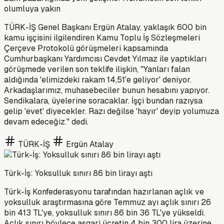
olumluya yakın
TÜRK-İŞ Genel Başkanı Ergün Atalay, yaklaşık 600 bin
kamu işçisini ilgilendiren Kamu Toplu İş Sözleşmeleri
Çerçeve Protokolü görüşmeleri kapsamında
Cumhurbaşkanı Yardımcısı Cevdet Yılmaz ile yaptıkları
görüşmede verilen son teklife ilişkin, "Yanları falan
aldığında 'elimizdeki rakam 14,51'e geliyor' deniyor.
Arkadaşlarımız, muhasebeciler bunun hesabını yapıyor.
Sendikalara, üyelerine soracaklar. İşçi bundan razıysa
gelip 'evet' diyecekler. Razı değilse 'hayır' deyip yolumuza
devam edeceğiz." dedi.
TÜRK-İŞ
Ergün Atalay
Türk-İş: Yoksulluk sınırı 86 bin lirayı aştı
Türk-İş Konfederasyonu tarafından hazırlanan açlık ve
yoksulluk araştırmasına göre Temmuz ayı açlık sınırı 26
bin 413 TL'ye, yoksulluk sınırı 86 bin 36 TL'ye yükseldi.
Açlık sınırı böylece asgari ücretin 4 bin 300 lira üzerine