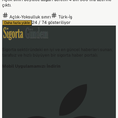
çıktı.
Açlık-Yoksulluk sınırı
Türk-İş
24
/
74
gösteriliyor
Daha fazla yükle
Sigorta sektöründeki en iyi ve en güncel haberleri sunan;
tarafsız ve hızlı büyüyen bir sigorta haber portalı.
Mobil Uygulamamızı İndirin