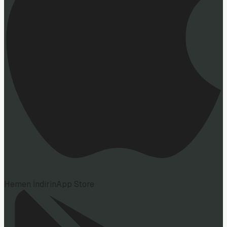
Hemen İndirin
App Store