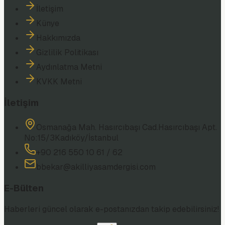
İletişim
Künye
Hakkımızda
Gizlilik Politikası
Aydınlatma Metni
KVKK Metni
İletişim
Osmanağa Mah. Hasırcıbaşı Cad.
Hasırcıbaşı Apt.
No:15/3
Kadıköy/İstanbul
+90 216 550 10 61 / 62
bbekar@akilliyasamdergisi.com
E-Bülten
Haberleri güncel olarak e-postanızdan takip edebilirsiniz!