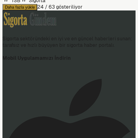
TSB
Sigorta
24
/
63
gösteriliyor
Daha fazla yükle
Sigorta sektöründeki en iyi ve en güncel haberleri sunan;
tarafsız ve hızlı büyüyen bir sigorta haber portalı.
Mobil Uygulamamızı İndirin