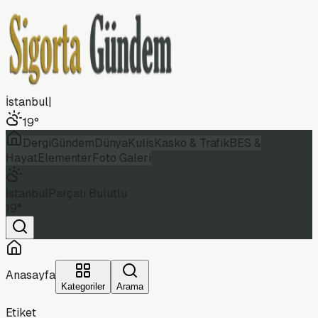
İstanbul
|
19
°
Dergi
Gündem
Dünya
Kulis
Kasko & Trafik
BES &
Hayat
Elementer
Foto Galeri
İstanbul
Parçalı Bulutlu
19
°
Anasayfa
Kategoriler
Arama
Etiket