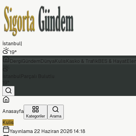
İstanbul
|
19
°
Dergi
Gündem
Dünya
Kulis
Kasko & Trafik
BES & Hayat
Ele
İstanbul
Parçalı Bulutlu
19
°
Anasayfa
Kategoriler
Arama
Kulis
Yayınlama
22 Haziran 2026 14:18