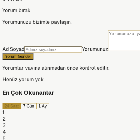
Yorum bırak
Yorumunuzu bizimle paylaşın.
Ad Soyad
Yorumunuz
Yorum Gönder
Yorumlar yayına alınmadan önce kontrol edilir.
Henüz yorum yok.
En Çok Okunanlar
24 Saat
7 Gün
1 Ay
1
2
3
4
5