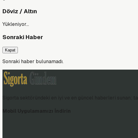
Döviz / Altın
Yükleniyor…
Sonraki Haber
Kapat
Sonraki haber bulunamadı.
Sigorta sektöründeki en iyi ve en güncel haberleri sunan; tar
Mobil Uygulamamızı İndirin