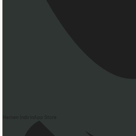
Hemen İndirin
App Store