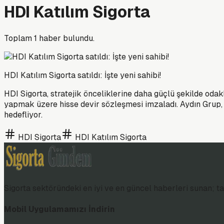
HDI Katılım Sigorta
Toplam
1
haber bulundu.
HDI Katılım Sigorta satıldı: İşte yeni sahibi!
HDI Sigorta, stratejik önceliklerine daha güçlü şekilde odakl
yapmak üzere hisse devir sözleşmesi imzaladı. Aydın Grup, 
hedefliyor.
HDI Sigorta
HDI Katılım Sigorta
Sigorta sektöründeki en iyi ve en güncel haberleri sunan; tar
Mobil Uygulamamızı İndirin