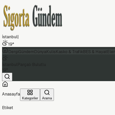
İstanbul
|
19
°
Dergi
Gündem
Dünya
Kulis
Kasko & Trafik
BES & Hayat
Ele
İstanbul
Parçalı Bulutlu
19
°
Anasayfa
Kategoriler
Arama
Etiket