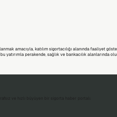
anmak amacıyla, katılım sigortacılığı alanında faaliyet göster
bu yatırımla perakende, sağlık ve bankacılık alanlarında olu
afsız ve hızlı büyüyen bir sigorta haber portalı.