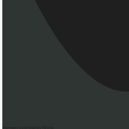
Hemen İndirin
App Store