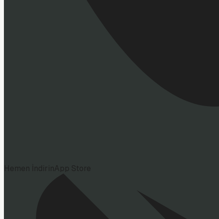
Hemen İndirin
App Store