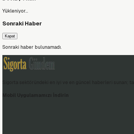
Yükleniyor…
Sonraki Haber
Kapat
Sonraki haber bulunamadı.
Sigorta sektöründeki en iyi ve en güncel haberleri sunan; tar
Mobil Uygulamamızı İndirin