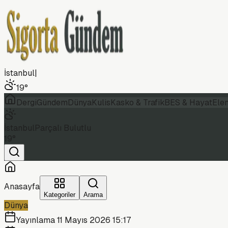
İstanbul
|
19
°
Dergi
Gündem
Dünya
Kulis
Kasko & Trafik
BES & Hayat
Ele
İstanbul
Parçalı Bulutlu
19
°
Anasayfa
Kategoriler
Arama
Dünya
Yayınlama
11 Mayıs 2026 15:17