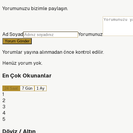
Yorumunuzu bizimle paylaşın.
Ad Soyad
Yorumunuz
Yorum Gönder
Yorumlar yayına alınmadan önce kontrol edilir.
Henüz yorum yok.
En Çok Okunanlar
24 Saat
7 Gün
1 Ay
1
2
3
4
5
Döviz / Altın