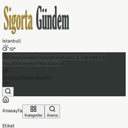
İstanbul
|
19
°
Dergi
Gündem
Dünya
Kulis
Kasko & Trafik
BES &
Hayat
Elementer
Foto Galeri
İstanbul
Parçalı Bulutlu
19
°
Anasayfa
Kategoriler
Arama
Etiket