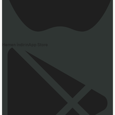
Hemen İndirin
App Store