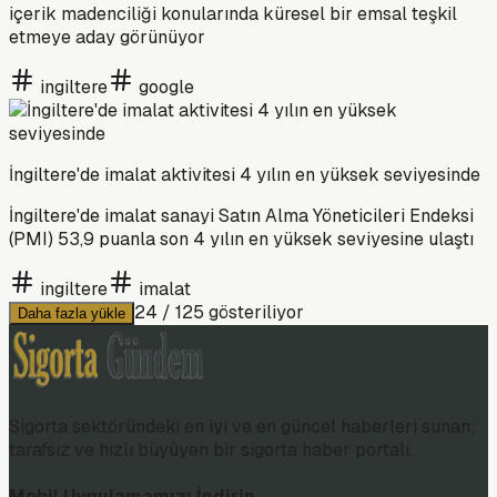
içerik madenciliği konularında küresel bir emsal teşkil
etmeye aday görünüyor
ingiltere
google
İngiltere'de imalat aktivitesi 4 yılın en yüksek seviyesinde
İngiltere'de imalat sanayi Satın Alma Yöneticileri Endeksi
(PMI) 53,9 puanla son 4 yılın en yüksek seviyesine ulaştı
ingiltere
imalat
24
/
125
gösteriliyor
Daha fazla yükle
Sigorta sektöründeki en iyi ve en güncel haberleri sunan;
tarafsız ve hızlı büyüyen bir sigorta haber portalı.
Mobil Uygulamamızı İndirin