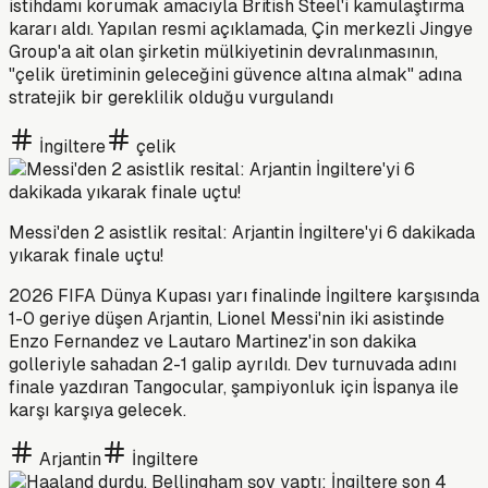
istihdamı korumak amacıyla British Steel'i kamulaştırma
kararı aldı. Yapılan resmi açıklamada, Çin merkezli Jingye
Group'a ait olan şirketin mülkiyetinin devralınmasının,
"çelik üretiminin geleceğini güvence altına almak" adına
stratejik bir gereklilik olduğu vurgulandı
İngiltere
çelik
Messi'den 2 asistlik resital: Arjantin İngiltere'yi 6 dakikada
yıkarak finale uçtu!
2026 FIFA Dünya Kupası yarı finalinde İngiltere karşısında
1-0 geriye düşen Arjantin, Lionel Messi'nin iki asistinde
Enzo Fernandez ve Lautaro Martinez'in son dakika
golleriyle sahadan 2-1 galip ayrıldı. Dev turnuvada adını
finale yazdıran Tangocular, şampiyonluk için İspanya ile
karşı karşıya gelecek.
Arjantin
İngiltere