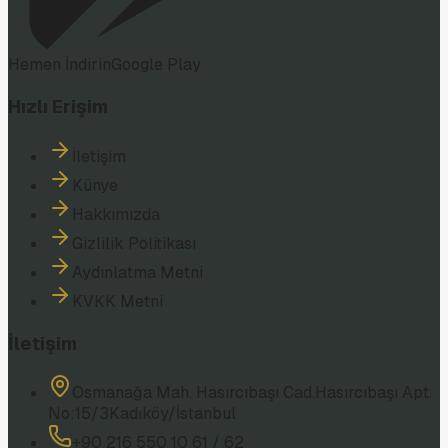
Hemen İndirin
Google Play
Hızlı Erişim
İletişim
Künye
Hakkımızda
Gizlilik Politikası
Aydınlatma Metni
KVKK Metni
İletişim
Osmanağa Mah. Hasırcıbaşı Cad.
Hasırcıbaşı Apt.
No:15/3
Kadıköy/İstanbul
+90 216 550 10 61 / 62