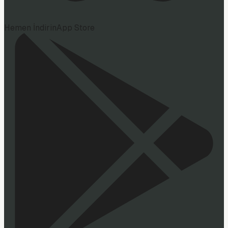
Hemen İndirin
App Store