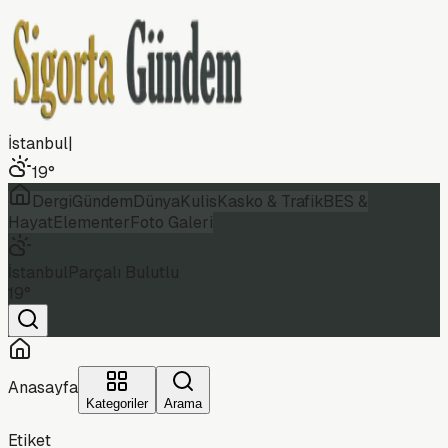
İstanbul
|
19
°
Dergi
Gündem
Dünya
Kulis
Kasko & Trafik
BES &
Hayat
Elementer
Foto Galeri
İstanbul
Parçalı Bulutlu
19
°
Anasayfa
Kategoriler
Arama
Etiket