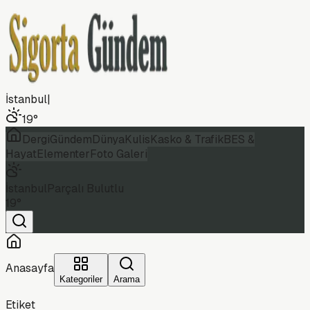
İstanbul
|
19
°
Dergi
Gündem
Dünya
Kulis
Kasko & Trafik
BES &
Hayat
Elementer
Foto Galeri
İstanbul
Parçalı Bulutlu
19
°
Anasayfa
Kategoriler
Arama
Etiket