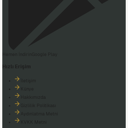
Hemen İndirin
Google Play
Hızlı Erişim
İletişim
Künye
Hakkımızda
Gizlilik Politikası
Aydınlatma Metni
KVKK Metni