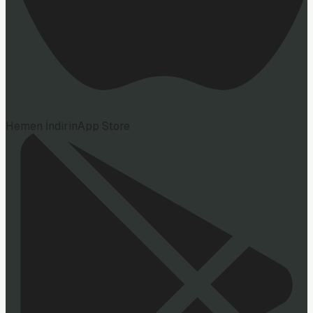
Hemen İndirin
App Store