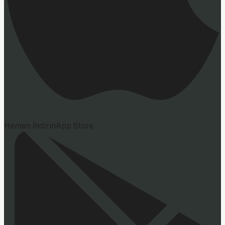
Hemen İndirin
App Store