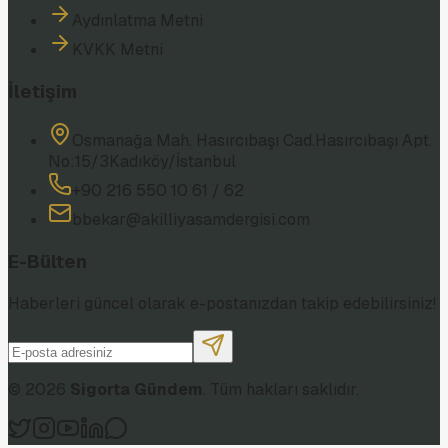
Aydınlatma Metni
KVKK Metni
İletişim
Osmanağa Mah. Hasırcıbaşı Cad.
Hasırcıbaşı Apt.
No:15/3
Kadıköy/İstanbul
+90 216 550 10 61 / 62
bbekar@akilliyasamdergisi.com
E-Bülten
Haberleri güncel olarak e-postanızdan takip edebilirsiniz!
©
2026
Sigorta Gündem
. Tüm hakları saklıdır.