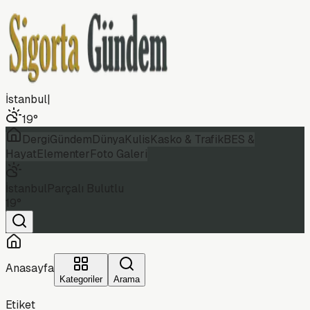
İstanbul
|
19
°
Dergi
Gündem
Dünya
Kulis
Kasko & Trafik
BES &
Hayat
Elementer
Foto Galeri
İstanbul
Parçalı Bulutlu
19
°
Anasayfa
Kategoriler
Arama
Etiket