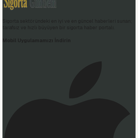
Sigorta sektöründeki en iyi ve en güncel haberleri sunan;
tarafsız ve hızlı büyüyen bir sigorta haber portalı.
Mobil Uygulamamızı İndirin