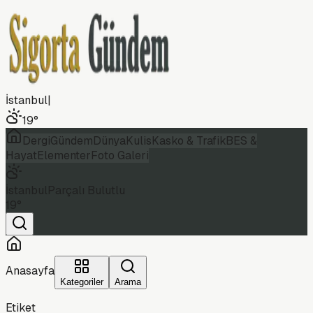
İstanbul
|
19
°
Dergi
Gündem
Dünya
Kulis
Kasko & Trafik
BES &
Hayat
Elementer
Foto Galeri
İstanbul
Parçalı Bulutlu
19
°
Anasayfa
Kategoriler
Arama
Etiket