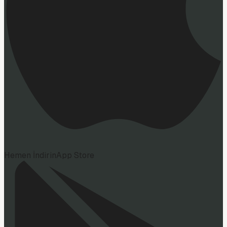
Hemen İndirin
App Store