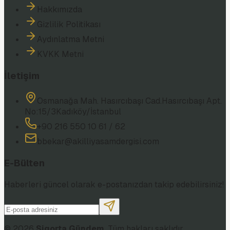
Hakkımızda
Gizlilik Politikası
Aydınlatma Metni
KVKK Metni
İletişim
Osmanağa Mah. Hasırcıbaşı Cad.
Hasırcıbaşı Apt.
No:15/3
Kadıköy/İstanbul
+90 216 550 10 61 / 62
bbekar@akilliyasamdergisi.com
E-Bülten
Haberleri güncel olarak e-postanızdan takip edebilirsiniz!
©
2026
Sigorta Gündem
. Tüm hakları saklıdır.