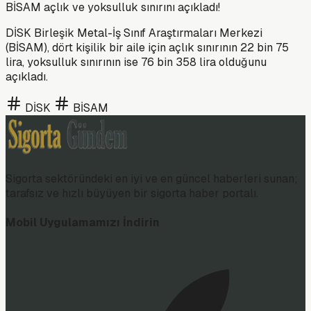
BİSAM açlık ve yoksulluk sınırını açıkladı!
DİSK Birleşik Metal-İş Sınıf Araştırmaları Merkezi
(BİSAM), dört kişilik bir aile için açlık sınırının 22 bin 75
lira, yoksulluk sınırının ise 76 bin 358 lira olduğunu
açıkladı.
DİSK
BİSAM
Sigorta sektöründeki en iyi ve en güncel haberleri sunan;
tarafsız ve hızlı büyüyen bir sigorta haber portalı.
Mobil Uygulamamızı İndirin