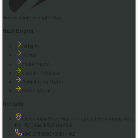
Hemen İndirin
Google Play
Hızlı Erişim
İletişim
Künye
Hakkımızda
Gizlilik Politikası
Aydınlatma Metni
KVKK Metni
İletişim
Osmanağa Mah. Hasırcıbaşı Cad.
Hasırcıbaşı Apt.
No:15/3
Kadıköy/İstanbul
+90 216 550 10 61 / 62