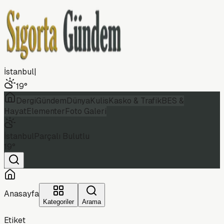
İstanbul
|
19
°
Dergi
Gündem
Dünya
Kulis
Kasko & Trafik
BES &
Hayat
Elementer
Foto Galeri
İstanbul
Parçalı Bulutlu
19
°
Anasayfa
Kategoriler
Arama
Etiket