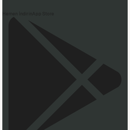
Hemen İndirin
App Store