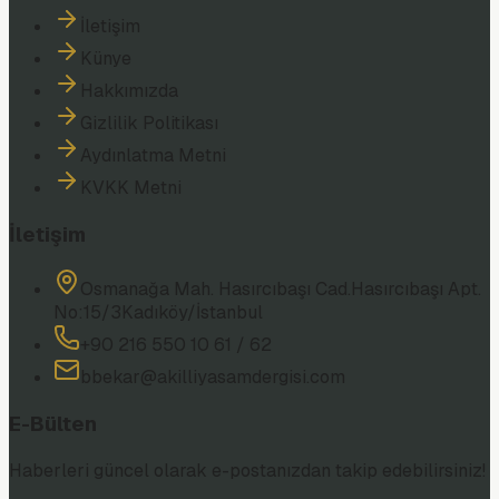
İletişim
Künye
Hakkımızda
Gizlilik Politikası
Aydınlatma Metni
KVKK Metni
İletişim
Osmanağa Mah. Hasırcıbaşı Cad.
Hasırcıbaşı Apt.
No:15/3
Kadıköy/İstanbul
+90 216 550 10 61 / 62
bbekar@akilliyasamdergisi.com
E-Bülten
Haberleri güncel olarak e-postanızdan takip edebilirsiniz!