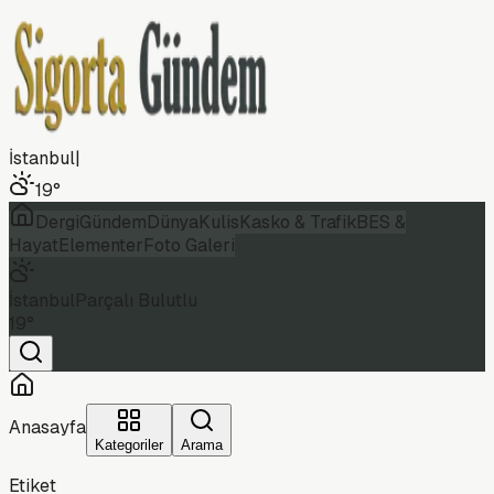
İstanbul
|
19
°
Dergi
Gündem
Dünya
Kulis
Kasko & Trafik
BES &
Hayat
Elementer
Foto Galeri
İstanbul
Parçalı Bulutlu
19
°
Anasayfa
Kategoriler
Arama
Etiket