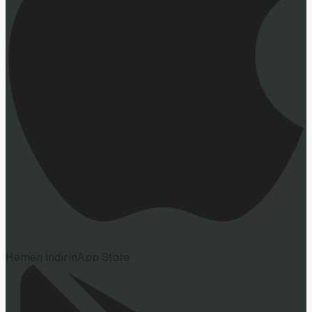
Hemen İndirin
App Store