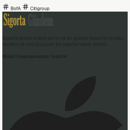
BofA
Citigroup
Sigorta sektöründeki en iyi ve en güncel haberleri sunan;
tarafsız ve hızlı büyüyen bir sigorta haber portalı.
Mobil Uygulamamızı İndirin